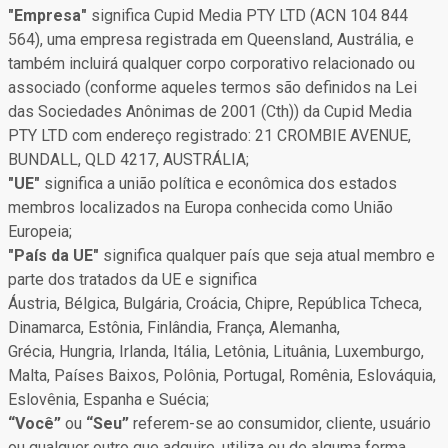
"Empresa"
significa Cupid Media PTY LTD (ACN 104 844
564), uma empresa registrada em Queensland, Austrália, e
também incluirá qualquer corpo corporativo relacionado ou
associado (conforme aqueles termos são definidos na Lei
das Sociedades Anônimas de 2001 (Cth)) da Cupid Media
PTY LTD com endereço registrado: 21 CROMBIE AVENUE,
BUNDALL, QLD 4217, AUSTRÁLIA;
"UE"
significa a união política e econômica dos estados
membros localizados na Europa conhecida como União
Europeia;
"País da UE"
significa qualquer país que seja atual membro e
parte dos tratados da UE e significa
Áustria, Bélgica, Bulgária, Croácia, Chipre, República Tcheca,
Dinamarca, Estônia, Finlândia, França, Alemanha,
Grécia, Hungria, Irlanda, Itália, Letônia, Lituânia, Luxemburgo,
Malta, Países Baixos, Polônia, Portugal, Romênia, Eslováquia,
Eslovênia, Espanha e Suécia;
“Você”
ou
“Seu”
referem-se ao consumidor, cliente, usuário
ou qualquer outro que adquire, utiliza ou de alguma forma