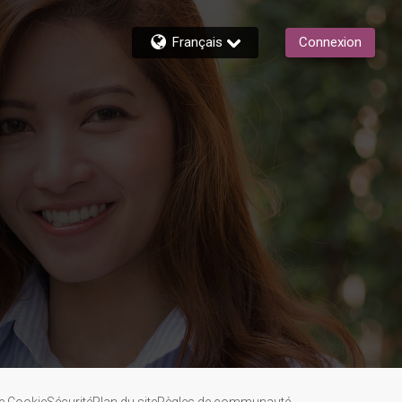
Français
Connexion
de Cookie
Sécurité
Plan du site
Règles de communauté