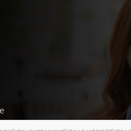
te
isation
Politique de remboursement
Politique de confidentialité
Politique 