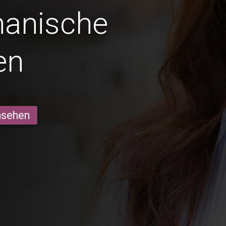
anische
en
ansehen