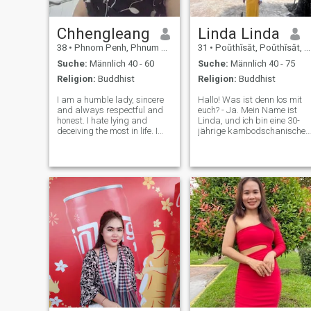
du mehr über mich wissen
willst, bitte kontaktiere mich
und Nachricht 💕🙏
Chhengleang
Linda Linda
38
•
Phnom Penh, Phnum Pénh, Kambodscha
31
•
Poŭthĭsăt, Poŭthĭsăt, Kambodscha
Suche:
Männlich 40 - 60
Suche:
Männlich 40 - 75
Religion:
Buddhist
Religion:
Buddhist
I am a humble lady, sincere
Hallo! Was ist denn los mit
and always respectful and
euch? - Ja. Mein Name ist
honest. I hate lying and
Linda, und ich bin eine 30-
deceiving the most in life. I
jährige kambodschanische
am a straightforward
Frau, die in Pursat lebt. Ich
person. Please respect each
bin ruhig, fürsorglich und
other's conversation with me.
weich gesprochen, eine Frau,
No rude, no obscene, no
die vielleicht nicht viel sagt,
investment, no
aber ihre Liebe durch Taten
sending.Inappropriate n
und Aufrichtigkeit ausdrückt
Ich arbeite als Make-up-
Künstlerin und leite auch ein
kleines Geschäft von zu
Hause aus. Ich bin eine
Witwe, und obwohl ich noch
keine Kinder habe, bin ich
bereit, mein Herz wieder zu
öffnen und eine liebevolle,
friedliche Zukunft mit einem
freundlichen und
respektvollen Mann