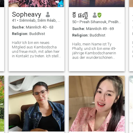
suche einen Lebenspartner
für die Ehe.
Sopheavy
ទី ផល្លី
41
•
Siĕmréab, Siĕm Réab, Kambodscha
50
•
Preah Sihanouk, Preăh Seihânŭ, Kambodscha
Suche:
Männlich 40 - 63
Suche:
Männlich 49 - 69
Religion:
Buddhist
Religion:
Buddhist
Hallo! Ich bin ein neues
Hallo, mein Name ist Ty
Mitglied aus Kambodscha
Phally, und ich bin eine 49-
und freue mich, mit allen hier
jährige Kambodschanerin
in Kontakt zu treten. Ich stelle
aus der wunderschönen
mich vor. \\ n\ NI'm Eine
Küstenstadt Sihanoukville
sanfte, gutherzige Frau, die
Ich bin eine Witwe von zwei
andere immer mit Respekt
Jahren und stolze Mutter von
behandelt. Ich liebe es,
drei wunderbaren Kindern –
Freude und Lachen zu
zwei Töchtern und einem
.
verbreiten, egal, ob ich
Sohn. Mein ältester Das Kind
durchkomme Unbeschwerte
ist jetzt verheiratet und hat
Gespräche, Humor oder
mir die Freude bereitet,
einfach nur ein Lächeln teilen.
Großmutter zu werden. \ N \
Von Natur aus versuche ich,
NIch arbeite derzeit als
die Menschen um mich
Grundschule Lehrer und
herum glücklich zu machen
Lebensversicherungspersonal.
Einfach. \\ n \ nprofessionell
Ich finde es sehr wichtig,
führe ich ein kleines
andere zu begleiten und
Kosmetikunternehmen, das
ihnen bei der Planung zu
es mir ermöglicht, meine
helfen Zukunft. Außerhalb
Familie unabhängig zu