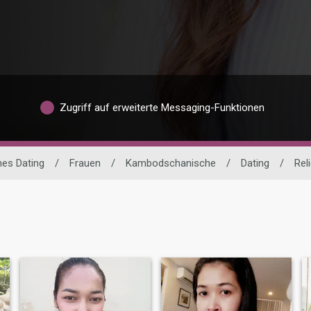
Zugriff auf erweiterte Messaging-Funktionen
es Dating
/
Frauen
/
Kambodschanische
/
Dating
/
Rel