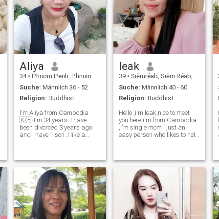
Aliya
leak
34
•
Phnom Penh, Phnum Pénh, Kambodscha
39
•
Siĕmréab, Siĕm Réab, Kambodscha
Suche:
Männlich 36 - 52
Suche:
Männlich 40 - 60
Religion:
Buddhist
Religion:
Buddhist
I'm Aliya from Cambodia
Hello ,i'm leak,nice to meet
🇰🇭.I'm 34 years. I have
you here,i'm from Cambodia
been divorced 3 years ago
,i'm single mom i just an
and I have 1 son .I like a
easy person who likes to help
warm man, love family.I'm
all people humane lenient
here to find a partner for long
mercy to people and
term relationship someone
animals. I'm an honest
that I can grow with and
person , so that's why l
share life's journey . I'm an
looking for guy who is honest
easy goi
with me too.