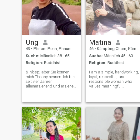
Ung
Matina
43
•
Phnom Penh, Phnum Pénh, Kambodscha
46
•
Kâmpóng Cham, Kâmpóng Cham, Kambodscha
Suche:
Männlich 38 - 65
Suche:
Männlich 45 - 60
Religion:
Buddhist
Religion:
Buddhist
& Nbsp; aber Sie können
I am a simple, hardworking,
mich Theany nennen. Ich bin
loyal, respectful, and
seit vier Jahren
responsible woman who
alleinerziehend und erziehe
values meaningful
einen wunderbaren Sohn im
connections and positive
Alter von 10 Jahren Und eine
energy. I enjoy meeting new
hübsche Tochter im Alter von
people and sharing genuine
6 Jahren. Ich bin Hausfrau,
moments. In my free time, I
die in einer Familie arbeitet,
enjoy listening to music,
wo ich mich um das Haus
housework, and sewing
kümmere. Koche und
kümmere mich um die
Kinder, meine Hobbys
umfassen Kochen, Putzen
und Zeit mit meiner eigenen