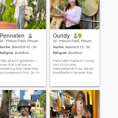
Pennalen
Oundy
36
•
Phnom Penh, Phnum Pénh, Kambodscha
33
•
Phnom Penh, Phnum Pénh, Kambodscha
Suche:
Männlich 32 - 50
Suche:
Männlich 25 - 50
Religion:
Buddhist
Religion:
Buddhist
Hello all kind gentlemen. I
Hallo! Mein Name ist Oundy
know that true love is
und ich bin eine
something that takes time
alleinstehende Frau, die als
and patience to find. So I'm
Kredithelferin bei einer Bank
here to see if my time and
arbeitet. Meine Karriere hat
patience will Hello all kind
mich zu einem
gentlemen. I know that true
selbstbewussten,
love is something that takes
disziplinierten und
time and patience to find. So I
zielorientierten Menschen
gemacht, der sowohl
persönliches Wachstum als
auch bedeutungsvolle
Beziehungen schätzt. \NIch
genieße es, meine Kreativität
durch Nailart freizusetzen,