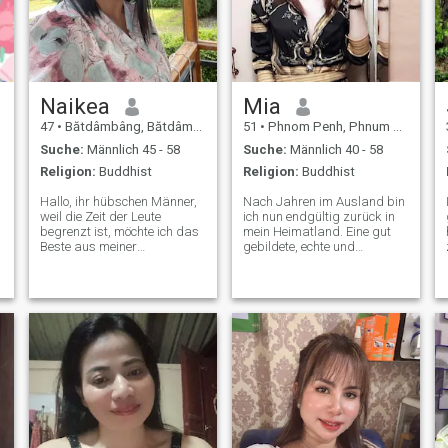
Naikea
Mia
47
•
Bătdâmbâng, Bătdâmbâng, Kambodscha
51
•
Phnom Penh, Phnum Pénh, Kambodscha
Suche:
Männlich 45 - 58
Suche:
Männlich 40 - 58
Religion:
Buddhist
Religion:
Buddhist
Hallo, ihr hübschen Männer,
Nach Jahren im Ausland bin
weil die Zeit der Leute
ich nun endgültig zurück in
begrenzt ist, möchte ich das
mein Heimatland. Eine gut
Beste aus meiner
gebildete, echte und
verbleibenden Zeit machen
liebenswerte Frau, die eine
Und nicht vergeuden, ich
echte Verbindung sucht.
möchte mich Ihnen jetzt
\NIch werde ständig
vorstellen Dass wir wertvolle
informiert, dass ich für mein
Zeit miteinander verbringen
Alter sehr jung aussehe.
können, ich heiße Naikea, ich
Leute sind immer wirklich
bin Single, Buchhalter, ich
überrascht, wenn ich ihnen
habe meine Lieblingshobbys
mein tatsächliches Alter
sind Kochen, Lesen, Sport,
sage :-) Wenn Sie mehr über
Musik hören, Fernsehen,
mich wissen möchten,
Einkaufen, das Haus
senden Sie mir bitte eine
aufräumen und ich liebe es,
Nachricht, danke!
an verschiedene Orte zu