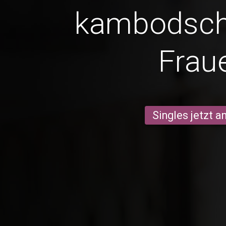
kambodsch
Frau
Singles jetzt 