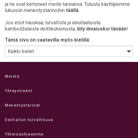
ja he ovat kertoneet meille tarinansa. Tutustu käyttäjiemme
lukuisiin menestystarinoihin
täällä
.
Jos etsit hauskaa, turvallista ja ainutlaatuista
kambodžalaista deittikokemusta,
liity ilmaiseksi tänään
!
Tämä sivu on saatavilla myös kielillä:
Meistä
Yhteystiedot
Menestystarinat
Deittailun turvallisuus
Yhteisöohjeemme