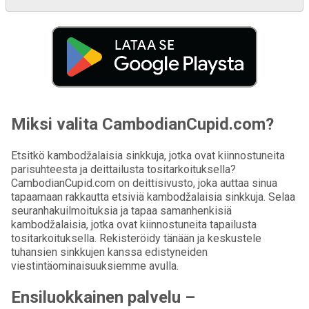
Miksi valita CambodianCupid.com?
Etsitkö kambodžalaisia sinkkuja, jotka ovat kiinnostuneita
parisuhteesta ja deittailusta tositarkoituksella?
CambodianCupid.com on deittisivusto, joka auttaa sinua
tapaamaan rakkautta etsiviä kambodžalaisia sinkkuja. Selaa
seuranhakuilmoituksia ja tapaa samanhenkisiä
kambodžalaisia, jotka ovat kiinnostuneita tapailusta
tositarkoituksella. Rekisteröidy tänään ja keskustele
tuhansien sinkkujen kanssa edistyneiden
viestintäominaisuuksiemme avulla.
Ensiluokkainen palvelu –