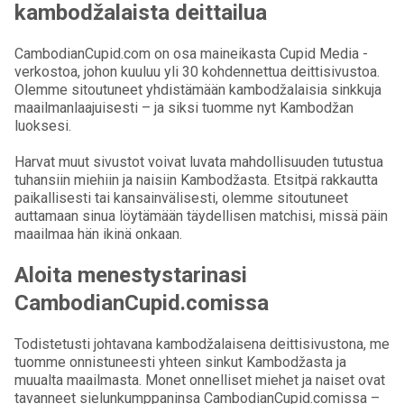
kambodžalaista deittailua
CambodianCupid.com on osa maineikasta Cupid Media -
verkostoa, johon kuuluu yli 30 kohdennettua deittisivustoa.
Olemme sitoutuneet yhdistämään kambodžalaisia sinkkuja
maailmanlaajuisesti – ja siksi tuomme nyt Kambodžan
luoksesi.
Harvat muut sivustot voivat luvata mahdollisuuden tutustua
tuhansiin miehiin ja naisiin Kambodžasta. Etsitpä rakkautta
paikallisesti tai kansainvälisesti, olemme sitoutuneet
auttamaan sinua löytämään täydellisen matchisi, missä päin
maailmaa hän ikinä onkaan.
Aloita menestystarinasi
CambodianCupid.comissa
Todistetusti johtavana kambodžalaisena deittisivustona, me
tuomme onnistuneesti yhteen sinkut Kambodžasta ja
muualta maailmasta. Monet onnelliset miehet ja naiset ovat
tavanneet sielunkumppaninsa CambodianCupid.comissa –