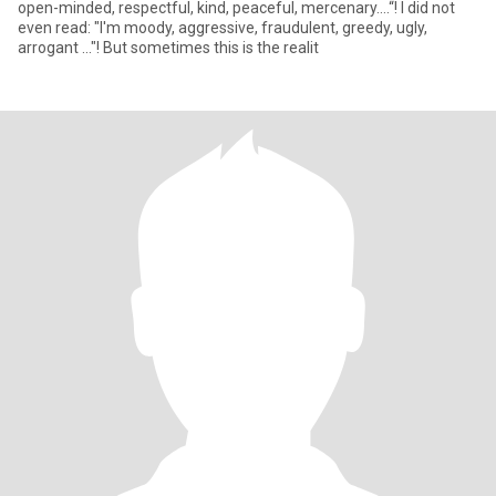
open-minded, respectful, kind, peaceful, mercenary….“! I did not
even read: "I'm moody, aggressive, fraudulent, greedy, ugly,
arrogant ..."! But sometimes this is the realit