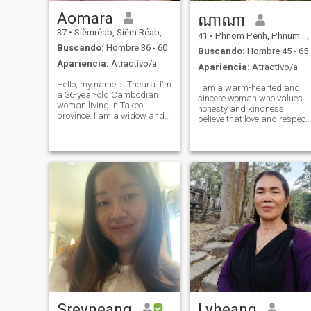
Aomara
ណាណា
37
•
Siĕmréab, Siĕm Réab, Cambolla
41
•
Phnom Penh, Phnum Pénh, Cambolla
Buscando:
Hombre 36 - 60
Buscando:
Hombre 45 - 65
Apariencia:
Atractivo/a
Apariencia:
Atractivo/a
Hello, my name is Theara. I'm
I am a warm-hearted and
a 36-year-old Cambodian
sincere woman who values
woman living in Takeo
honesty and kindness. I
province. I am a widow and
believe that love and respect
a loving mother of two
are the foundation of a
children—one boy and one
strong relationship. In my
girl. I work at a factory and
free time, I enjoy cooking,
do my best every day to
growing vegetables, and
create a stable and loving
keeping my home clean and
life for my family
organized. I fi
Sreyneang
Lyheang