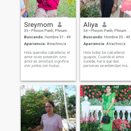
Sreymom
Aliya
35
•
Phnom Penh, Phnum Pénh, Cambolla
34
•
Phnom Penh, Phnum Pénh, Cambolla
Buscando:
Hombre 31 - 49
Buscando:
Hombre 35 - 49
Apariencia:
Atractivo/a
Apariencia:
Atractivo/a
Hola queridos caballeros, el
Hola todos los caballeros
amor no es posesión, sino
guapos, Cuando el amor
amor es amistad, significa
sucede, hará que dos
vivir juntos con mutuo
personas se entiendan más.
entendimiento, tomar
Siempre dispuestos a
cuidarse unos a otros y
escuchar las opiniones de lo
sintomatología unos con
demás. Mi amor es el mismo
otros en cada asunto, ya sea
Si amo a alguien, usaré la
sufrimiento o felicidad, lo
comprensión para aceptarlo
somos Listo para superarlo
si es positivo o negativo
juntos. ¿Estás listo para ser
porque la comprensión es la
esa persona? Permítame
base del amor que estará
presentarme. Mi nombre es
juntos para siempre. Mi
Sremom. Soy una madre
nombre es Aliya. Tengo 33
soltera con un hijo. Mis
años. He estado divorciado
pasatiempos son limpiar,
por 3 años y tengo un hijo.
cocinar y viajar. Estoy
Soy un personal en
tranquilo, Educado, amo a
factory.My hobby es cocinar,