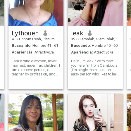
Lythouen
leak
41
•
Phnom Penh, Phnum Pénh, Cambolla
39
•
Siĕmréab, Siĕm Réab, Cambolla
Buscando:
Hombre 41 - 61
Buscando:
Hombre 40 - 60
Apariencia:
Atractivo/a
Apariencia:
Atractivo/a
I am a single woman, never
Hello ,i'm leak,nice to meet
married, never had children. I
you here,i'm from Cambodia
am a sincere person, a
,i'm single mom i just an
teacher by profession, and
easy person who likes to help
sometimes because of
all people humane lenient
g
working too much, I forget the
mercy to people and
time. Now I am still single, 41
animals. I'm an honest
years old. I just realized that
person , so that's why l
I am still single and I sa
looking for guy who is honest
with me too.