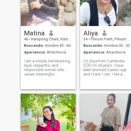
Matina
Aliya
46
•
Kâmpóng Cham, Kâmpóng Cham, Cambolla
34
•
Phnom Penh, Phnum Pénh, Cambolla
Buscando:
Hombre 45 - 60
Buscando:
Hombre 36 - 52
Apariencia:
Atractivo/a
Apariencia:
Atractivo/a
I am a simple, hardworking,
I'm Aliya from Cambodia
loyal, respectful, and
🇰🇭.I'm 34 years. I have
responsible woman who
been divorced 3 years ago
values meaningful
and I have 1 son .I like a
connections and positive
warm man, love family.I'm
energy. I enjoy meeting new
here to find a partner for lon
people and sharing genuine
term relationship someone
moments. In my free time, I
that I can grow with and
enjoy listening to music,
share life's journey . I'm an
housework, and sewing
easy goi