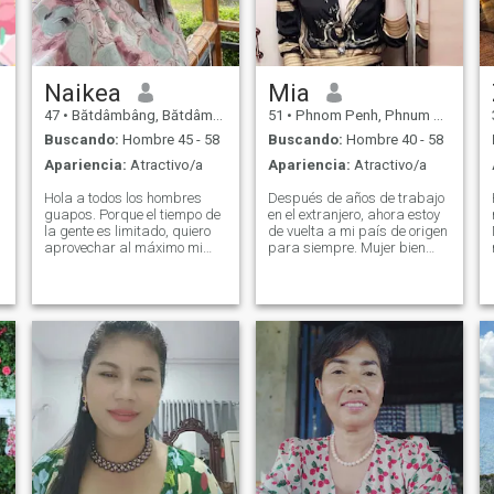
Naikea
Mia
47
•
Bătdâmbâng, Bătdâmbâng, Cambolla
51
•
Phnom Penh, Phnum Pénh, Cambolla
Buscando:
Hombre 45 - 58
Buscando:
Hombre 40 - 58
Apariencia:
Atractivo/a
Apariencia:
Atractivo/a
Hola a todos los hombres
Después de años de trabajo
guapos. Porque el tiempo de
en el extranjero, ahora estoy
la gente es limitado, quiero
de vuelta a mi país de origen
aprovechar al máximo mi
para siempre. Mujer bien
tiempo restante y no dejarlo
educada, genuina y
s
ir a la basura. Me gustaría
encantadora que busca una
.
tomar este tiempo para
conexión genuina. Me dicen
presentarme a ustedes para
todo el tiempo que me veo
que podamos pasar un
mucho joven para mi edad.
tiempo valioso juntos. Mi
La gente siempre está muy
nombre es Naikea. Estoy
sorprendida cuando les digo
soltero, ¿de acuerdo? Soy un
mi edad real :-) Si quieres
contador de cuentas. Tengo
saber más sobre mí, por
mis aficiones favoritas son
favor envíame un mensaje,
cocinar, leer, hacer ejercicio,
gracias!
escuchar música, ver
televisión, ir de compras,
limpiar la casa y me Tengo