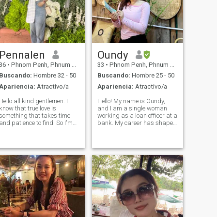
Pennalen
Oundy
36
•
Phnom Penh, Phnum Pénh, Cambolla
33
•
Phnom Penh, Phnum Pénh, Cambolla
Buscando:
Hombre 32 - 50
Buscando:
Hombre 25 - 50
Apariencia:
Atractivo/a
Apariencia:
Atractivo/a
Hello all kind gentlemen. I
Hello! My name is Oundy,
know that true love is
and I am a single woman
something that takes time
working as a loan officer at a
and patience to find. So I'm
bank. My career has shaped
here to see if my time and
me into a confident,
patience will Hello all kind
disciplined, and goal-driven
gentlemen. I know that true
individual who values both
love is something that takes
personal growth and
time and patience to find. So I
meaningful relationships. I
enjoy unleashin