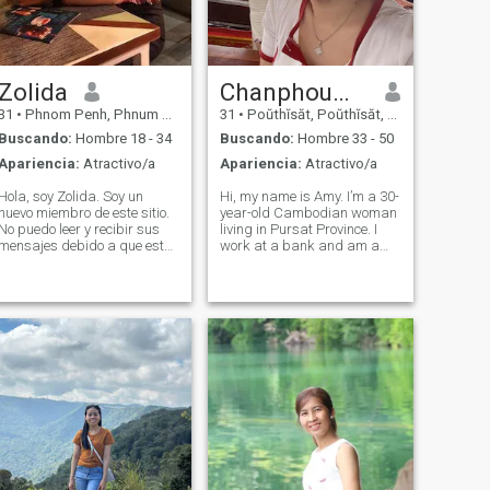
Zolida
Chanphoumy In
31
•
Phnom Penh, Phnum Pénh, Cambolla
31
•
Poŭthĭsăt, Poŭthĭsăt, Cambolla
Buscando:
Hombre 18 - 34
Buscando:
Hombre 33 - 50
Apariencia:
Atractivo/a
Apariencia:
Atractivo/a
Hola, soy Zolida. Soy un
Hi, my name is Amy. I’m a 30-
nuevo miembro de este sitio.
year-old Cambodian woman
No puedo leer y recibir sus
living in Pursat Province. I
mensajes debido a que este
work at a bank and am a
sitio requiere una
devoted single mother to two
actualización de membresía.
wonderful children—one son
Nací y crecí en Camboya
and one daughter. I became
🇰🇭 Soy soltero. Nunca he
a widow two years ago, and
estado casado y no tengo
now I’m ready to open my
hijos. Describiría mi
heart ag
personalidad, soy muy
amable, cariñosa, honesta,
dulce, encantadora, mujer
educada, fiel, leal y
trabajadora en la sociedad y
la familia. Soy una persona
enfática y tengo un hermoso
corazón puro. Puedo ser una