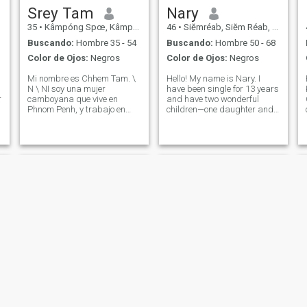
Srey Tam
Nary
35
•
Kâmpóng Spœ, Kâmpóng Spœ, Cambolla
46
•
Siĕmréab, Siĕm Réab, Cambolla
Buscando:
Hombre 35 - 54
Buscando:
Hombre 50 - 68
Color de Ojos:
Negros
Color de Ojos:
Negros
o
Mi nombre es Chhem Tam. \
Hello! My name is Nary. I
N \ NI soy una mujer
have been single for 13 years
r
camboyana que vive en
and have two wonderful
Phnom Penh, y trabajo en
children—one daughter and
una venta Soy una persona
one son. I am currently
de corazón cálido, amable y
working in tourism, driving a
cariñosa que valora la
tuk-tuk to serve visitors and
e
familia, la honestidad y la
travelers. I enjoy staying
relación fuerte. \ NI encanta
active and healthy by
mantener Mi casa limpia y
exercisin
i
disfrutando de las alegrías
simples y la investigación
r
phany
Vatey