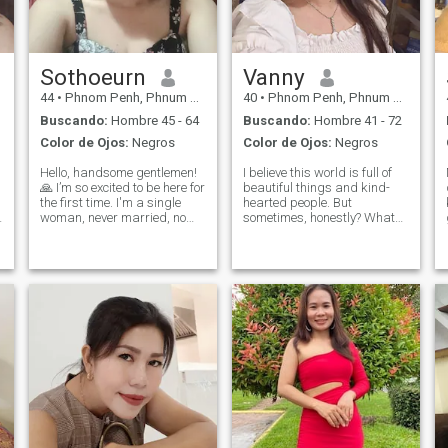
Sothoeurn
Vanny
44
•
Phnom Penh, Phnum Pénh, Cambolla
40
•
Phnom Penh, Phnum Pénh, Cambolla
Buscando:
Hombre 45 - 64
Buscando:
Hombre 41 - 72
Color de Ojos:
Negros
Color de Ojos:
Negros
Hello, handsome gentlemen!
I believe this world is full of
🙏 I’m so excited to be here for
beautiful things and kind-
the first time. I'm a single
hearted people. But
woman, never married, no
sometimes, honestly? What
kids—shy and a workaholic,
we see can be an illusion. I
which explains my single
say this not because I’ve lost
status. But who knows?
faith in goodness, but
Maybe true love is waiting
because I’ve lived long
right here. I'm polite, honest,
enough to know the difference
lo
between w