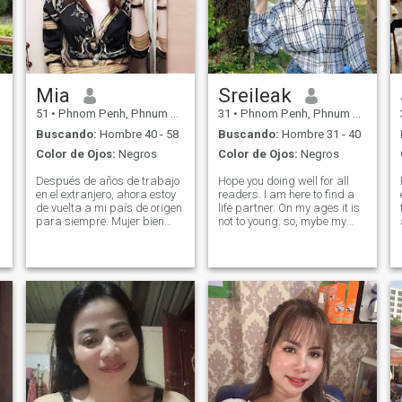
Mia
Sreileak
51
•
Phnom Penh, Phnum Pénh, Cambolla
31
•
Phnom Penh, Phnum Pénh, Cambolla
Buscando:
Hombre 40 - 58
Buscando:
Hombre 31 - 40
Color de Ojos:
Negros
Color de Ojos:
Negros
Después de años de trabajo
Hope you doing well for all
en el extranjero, ahora estoy
readers. I am here to find a
de vuelta a mi país de origen
life partner. On my ages it is
para siempre. Mujer bien
not to young. so, mybe my
educada, genuina y
writing look like serious
encantadora que busca una
because I want to spend my
conexión genuina. Me dicen
time with a real person who
a
todo el tiempo que me veo
open-minded, honesty,
mucho joven para mi edad.
romantic and easy to
La gente siempre está muy
understand
sorprendida cuando les digo
mi edad real :-) Si quieres
saber más sobre mí, por
favor envíame un mensaje,
gracias!