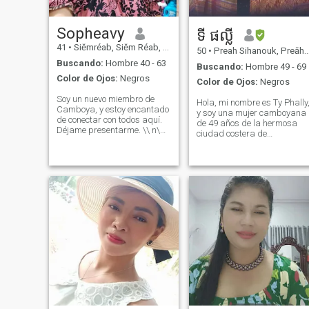
fumo y no tomo alcohol.
Sopheavy
ទី ផល្លី
41
•
Siĕmréab, Siĕm Réab, Cambolla
50
•
Preah Sihanouk, Preăh Seihânŭ, Cambolla
Buscando:
Hombre 40 - 63
Buscando:
Hombre 49 - 69
Color de Ojos:
Negros
Color de Ojos:
Negros
Soy un nuevo miembro de
Hola, mi nombre es Ty Phally
Camboya, y estoy encantado
y soy una mujer camboyana
de conectar con todos aquí.
de 49 años de la hermosa
Déjame presentarme. \\ n\
ciudad costera de
Ni'm Una mujer gentil y de
Sihanoukville soy una viuda
buen corazón que siempre
de dos años y una orgullosa
trata a los demás con
madre de tres hijos
respeto, me encanta difundir
maravillosos: dos hijas y un
alegría y risa donde quiera
hijo, mi mayor Mi hijo está
que vaya, ya sea que pase
casado y me ha dado la
Conversaciones alegres,
alegría de convertirme en
humor o simplemente
abuela. \ N \ NI actualmente
compartir sonrisas.Por
trabajo como escuela
naturaleza, me esfuerzo por
primaria Maestro y agente
hacer que los que me rodean
de seguros de vida a tiempo
se sientan felices y felices
parcial, encuentro un gran
Facilidad. \\ n \
significado en guiar a otros 
nProfesionalmente, dirijo un
ayudarlos a planificar para
pequeño negocio de
ellos Fuera del trabajo,
cosméticos que me permite
disfruto cocinar, escuchar
mantener a mi familia de