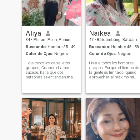
correcto y el pensamiento
positivo. La razón por la que
vengo aquí es para
encontrar un caballero de
confianza para una relación
seria. No pierdas tu tiempo y
el mío si eres un estafador.
Aliya
Naikea
34
•
Phnom Penh, Phnum Pénh, Cambolla
47
•
Bătdâmbâng, Bătdâmbâng, Cambolla
Buscando:
Hombre 35 - 49
Buscando:
Hombre 45 - 58
Color de Ojos:
Negros
Color de Ojos:
Negros
Hola todos los caballeros
Hola a todos los hombres
guapos, Cuando el amor
guapos. Porque el tiempo de
sucede, hará que dos
la gente es limitado, quiero
personas se entiendan más.
aprovechar al máximo mi
Siempre dispuestos a
tiempo restante y no dejarlo
escuchar las opiniones de los
ir a la basura. Me gustaría
demás. Mi amor es el mismo.
tomar este tiempo para
Si amo a alguien, usaré la
presentarme a ustedes par
comprensión para aceptarlo
que podamos pasar un
si es positivo o negativo
tiempo valioso juntos. Mi
porque la comprensión es la
nombre es Naikea. Estoy
base del amor que estará
soltero, ¿de acuerdo? Soy un
juntos para siempre. Mi
contador de cuentas. Tengo
nombre es Aliya. Tengo 33
mis aficiones favoritas son
años. He estado divorciado
cocinar, leer, hacer ejercicio,
por 3 años y tengo un hijo.
escuchar música, ver
Soy un personal en
televisión, ir de compras,