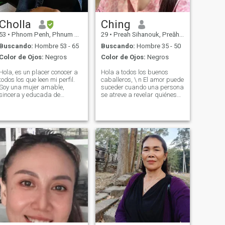
Cholla
Ching
53
•
Phnom Penh, Phnum Pénh, Cambolla
29
•
Preah Sihanouk, Preăh Seihânŭ, Cambolla
Buscando:
Hombre 53 - 65
Buscando:
Hombre 35 - 50
Color de Ojos:
Negros
Color de Ojos:
Negros
Hola, es un placer conocer a
Hola a todos los buenos
todos los que leen mi perfil.
caballeros, \ n El amor puede
Soy una mujer amable,
suceder cuando una persona
sincera y educada de
se atreve a revelar quiénes
Camboya. Tengo mi propio
son, no oculten ni oculten tus
negocio, que se centra en
sentimientos, porque la
cosméticos y varios otros
conexión y el amor profundos
productos. Estoy aquí
no pueden lograrse si una
buscando una relación seria
persona está rodeada por
construida sobre el amor, la
un muro de engaño, Por
honestidad y el
favor, permítanme
entendimiento mutuo sin
presentarme. Mi nombre es
juegos, mentiras o motivos
LiChing. Soy soltera. Mi
financieros. En mi tiempo
pasatiempo es ver películas,
libre me gusta leer,
escuchar música, Cocinar,
mantenerme en forma,
leer, limpiar la casa, viajar, ir
cocinar y pasar tiempo al
de compras y me gusta
aire libre con mi familia.
pasear al perro soy una
Después de un capítulo
persona sincera para amar
pasado doloroso en mi vida
con todo tu corazón,
que me enseñó muchas
incluyendo mimos