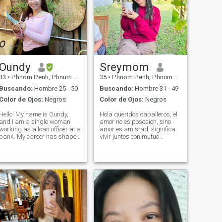
Oundy
Sreymom
33
•
Phnom Penh, Phnum Pénh, Cambolla
35
•
Phnom Penh, Phnum Pénh, Cambolla
Buscando:
Hombre 25 - 50
Buscando:
Hombre 31 - 49
Color de Ojos:
Negros
Color de Ojos:
Negros
Hello! My name is Oundy,
Hola queridos caballeros, el
and I am a single woman
amor no es posesión, sino
working as a loan officer at a
amor es amistad, significa
bank. My career has shaped
vivir juntos con mutuo
me into a confident,
entendimiento, tomar
disciplined, and goal-driven
cuidarse unos a otros y
individual who values both
sintomatología unos con
personal growth and
otros en cada asunto, ya sea
meaningful relationships. I
sufrimiento o felicidad, lo
enjoy unleashin
somos Listo para superarlo
juntos. ¿Estás listo para ser
esa persona? Permítame
presentarme. Mi nombre es
Sremom. Soy una madre
soltera con un hijo. Mis