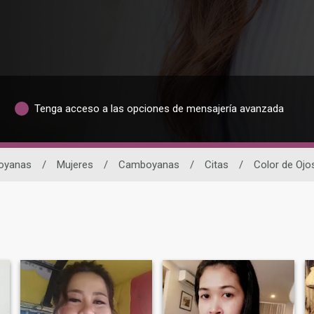
Tenga acceso a las opciones de mensajería avanzada
oyanas
/
Mujeres
/
Camboyanas
/
Citas
/
Color de Ojo