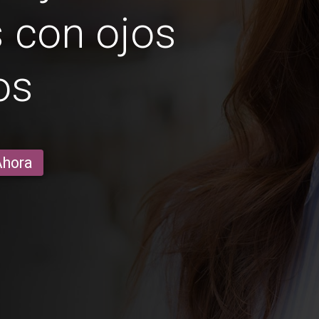
 con ojos
os
Ahora