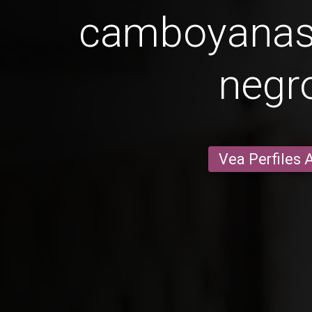
camboyanas
negr
Vea Perfiles 