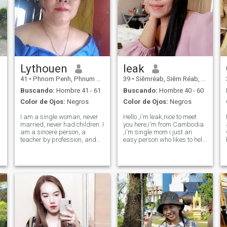
Lythouen
leak
41
•
Phnom Penh, Phnum Pénh, Cambolla
39
•
Siĕmréab, Siĕm Réab, Cambolla
Buscando:
Hombre 41 - 61
Buscando:
Hombre 40 - 60
Color de Ojos:
Negros
Color de Ojos:
Negros
I am a single woman, never
Hello ,i'm leak,nice to meet
married, never had children. I
you here,i'm from Cambodia
am a sincere person, a
,i'm single mom i just an
teacher by profession, and
easy person who likes to help
sometimes because of
all people humane lenient
g
working too much, I forget the
mercy to people and
time. Now I am still single, 41
animals. I'm an honest
years old. I just realized that
person , so that's why l
I am still single and I sa
looking for guy who is honest
with me too.