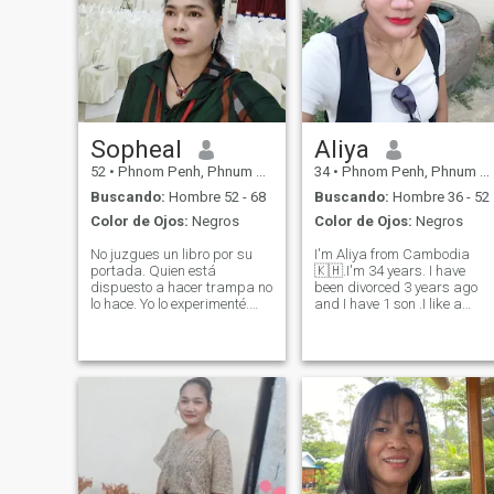
Sopheal
Aliya
52
•
Phnom Penh, Phnum Pénh, Cambolla
34
•
Phnom Penh, Phnum Pénh, Cambolla
Buscando:
Hombre 52 - 68
Buscando:
Hombre 36 - 52
Color de Ojos:
Negros
Color de Ojos:
Negros
No juzgues un libro por su
I'm Aliya from Cambodia
portada. Quien está
🇰🇭.I'm 34 years. I have
dispuesto a hacer trampa no
been divorced 3 years ago
lo hace. Yo lo experimenté.
and I have 1 son .I like a
Tengo 52 años, soy
warm man, love family.I'm
camboyana, valoro mucho mi
here to find a partner for lon
tiempo y el de los demás,
term relationship someone
porque el tiempo es vida.
that I can grow with and
Tengo una personalidad
share life's journey . I'm an
sincera y honesta. Tengo mi
easy goi
propio negocio y me encanta
hacer trabajo social, soy una
mujer muy razonable. lo que
digo lo digo en serio. Yo digo
la verdad y siempre hago lo