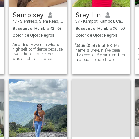
Sampisey
Srey Lin
47
•
Siĕmréab, Siĕm Réab, Cambolla
37
•
Kâmpôt, Kâmpôt, Cambolla
Buscando:
Hombre 42 - 63
Buscando:
Hombre 36 - 50
Color de Ojos:
Negros
Color de Ojos:
Negros
An ordinary woman who has
ស្វែងរកដៃគូអនាគតHello! My
,
high self-confidence because
name is SreyLin. I've been
I work hard. It's the reason It
divorced for 6 years, and I'm
was a natural fit to feel
a proud mother of two
proud of my
wonderful sons. I run my own
accomplishments and to
cosmetics shop, which keeps
after the family broke up with
me busy and fulfilled. In my
my abusive ex-husband. It
free time, I love cooking,
caused me a lot of heartache
exercising, and taking good
and suffering, b
care
y