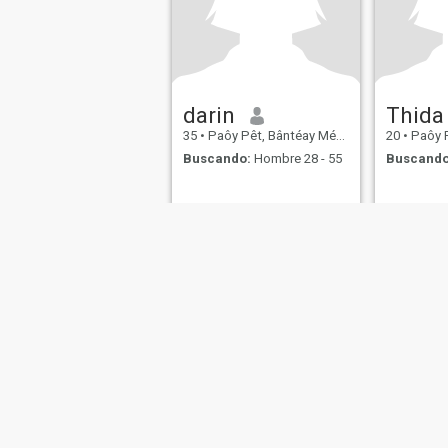
darin
Thida
35
•
Paôy Pêt, Bântéay Méan Cheăy, Cambolla
20
•
Paôy Pêt, B
Buscando:
Hombre 28 - 55
Buscando
Sobre Nosotros
Contáctenos
Términos de Uso
Po
This website is operated by D