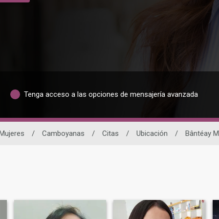
Tenga acceso a las opciones de mensajería avanzada
Mujeres
/
Camboyanas
/
Citas
/
Ubicación
/
Bântéay M