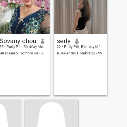
Sovany chou
serly
55
•
Paôy Pêt, Bântéay Méan Cheăy, Cambolla
22
•
Paôy Pêt, Bântéay Méan Cheăy, Cambolla
Buscando:
Hombre 49 - 63
Buscando:
Hombre 22 - 99