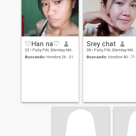
♡Han na♡
Srey chat
23
•
Paôy Pêt, Bântéay Méan Cheăy, Cambolla
38
•
Paôy Pêt, Bântéay Méan Cheăy, Cambolla
Buscando:
Hombre 26 - 31
Buscando:
Hombre 40 - 71