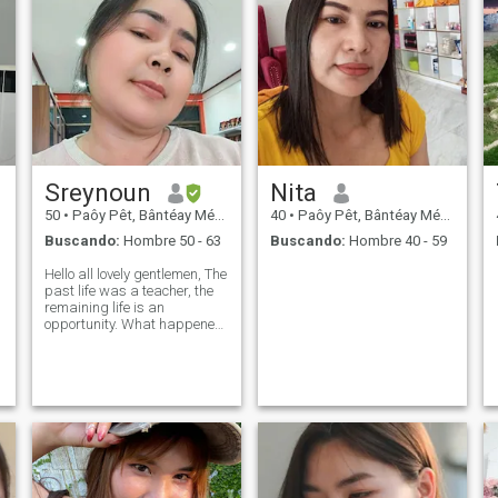
Sreynoun
Nita
50
•
Paôy Pêt, Bântéay Méan Cheăy, Cambolla
40
•
Paôy Pêt, Bântéay Méan Cheăy, Cambolla
Buscando:
Hombre 50 - 63
Buscando:
Hombre 40 - 59
Hello all lovely gentlemen, The
past life was a teacher, the
remaining life is an
opportunity. What happened
in the past, I let it go because
it did not bring any benefit
from my life. So I live in the
present and create a good
life in the future.