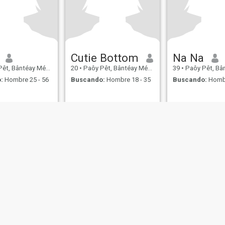
Cutie Bottom
Na Na
ântéay Méan Cheăy, Cambolla
20
•
Paôy Pêt, Bântéay Méan Cheăy, Cambolla
39
•
Paôy Pêt, Bântéay Méan 
:
Hombre 25 - 56
Buscando:
Hombre 18 - 35
Buscando:
Hombr
lítica de Devoluciones
Política de privacidad
Política de cookies
Segurida
IL MIL, INC. located at 200 Townsend St., Unit 43, San Francisco CA 94