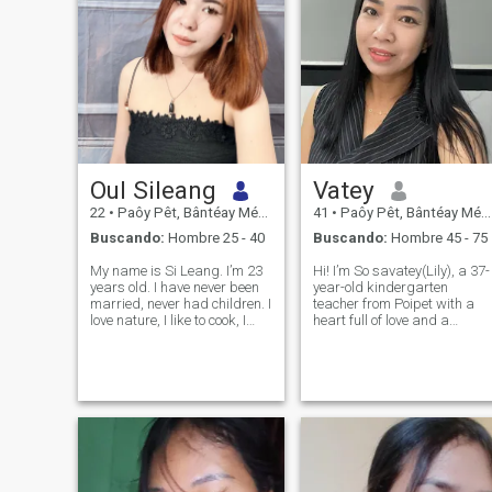
Oul Sileang
Vatey
22
•
Paôy Pêt, Bântéay Méan Cheăy, Cambolla
41
•
Paôy Pêt, Bântéay Méan Cheăy, Cambolla
Buscando:
Hombre 25 - 40
Buscando:
Hombre 45 - 75
My name is Si Leang. I’m 23
Hi! I’m So savatey(Lily), a 37-
years old. I have never been
year-old kindergarten
married, never had children. I
teacher from Poipet with a
love nature, I like to cook, I
heart full of love and a
love dogs.
passion for family and
personal growth. As a proud
mother of three amazing
daughters, I cherish life’s
meaningful moments—
whether through reading