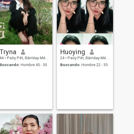
Tryna
Huoying
44
•
Paôy Pêt, Bântéay Méan Cheăy, Cambolla
24
•
Paôy Pêt, Bântéay Méan Cheăy, Cambolla
Buscando:
Hombre 45 - 55
Buscando:
Hombre 22 - 35