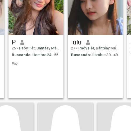
P
lulu
25
•
Paôy Pêt, Bântéay Méan Cheăy, Cambolla
27
•
Paôy Pêt, Bântéay Méan Cheăy, Cambolla
Buscando:
Hombre 24 - 55
Buscando:
Hombre 30 - 40
Pov