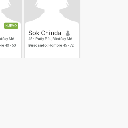
NUEVO
Sok Chinda
Cheăy, Cambolla
48
•
Paôy Pêt, Bântéay Méan Cheăy, Cambolla
e 40 - 50
Buscando:
Hombre 45 - 72
d en Citas
Mapa del Sitio
Normas de la Comunidad
107, USA, reg. number 5529030.