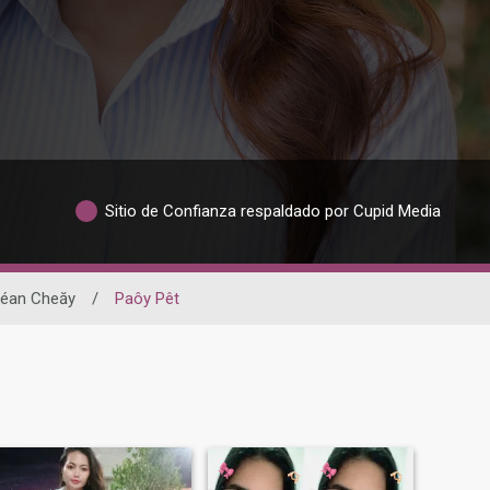
Sitio de Confianza respaldado por Cupid Media
éan Cheăy
/
Paôy Pêt