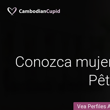
Conozca muje
Pê
Vea Perfiles 