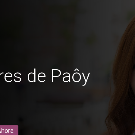
res de Paôy
t
Ahora