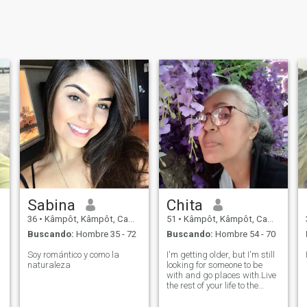
Sabina
Chita
36
•
Kâmpôt, Kâmpôt, Cambolla
51
•
Kâmpôt, Kâmpôt, Cambolla
Buscando:
Hombre 35 - 72
Buscando:
Hombre 54 - 70
Soy romántico y como la
I'm getting older, but I'm still
naturaleza
looking for someone to be
with and go places with.Live
the rest of your life to the
fullest and be happy. Take
y
care of each other during