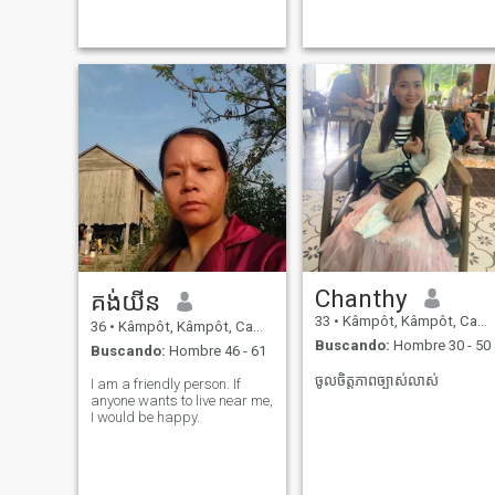
cosmetics shop, which keeps
conocerme aquí. Mi nombre
me busy and fulfilled. In my
es Maly. Soy una madre
free time, I love cooking,
soltera con tres hijas Mis
exercising, and taking good
aficiones favoritas son
care
cocinar, escuchar música,
hacer ejercicio y cuidar de
mis hijos y de las personas
que yo Amor. Mi
personalidad es simple, no
me gusta fumar o beber. Me
llevo bien fácilmente con
otras personas, un educado,
amable, honesto, romántico,
amable y amor de la familia.
Chanthy
គង់យីន
33
•
Kâmpôt, Kâmpôt, Cambolla
36
•
Kâmpôt, Kâmpôt, Cambolla
Buscando:
Hombre 30 - 50
Buscando:
Hombre 46 - 61
ចូលចិត្តភាពច្បាស់លាស់
I am a friendly person. If
anyone wants to live near me,
I would be happy.