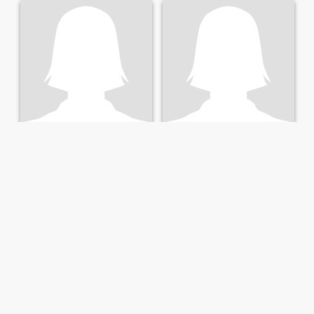
chanthy
Srey
44
•
Kâmpôt, Kâmpôt, Cambolla
38
•
Kâmpôt, Kâmpôt, Cambolla
Buscando:
Hombre 42 - 50
Buscando:
Hombre 18 - 20