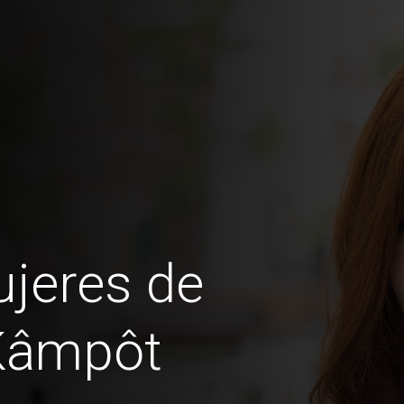
jeres de
Kâmpôt