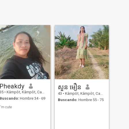
Pheakdy
សួន មឿន
35
•
Kâmpôt, Kâmpôt, Cambolla
43
•
Kâmpôt, Kâmpôt, Cambolla
Buscando:
Hombre 34 - 69
Buscando:
Hombre 55 - 75
I'm cute