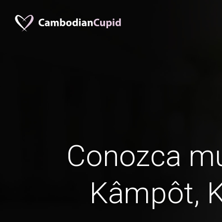
Conozca mu
Kâmpôt, 