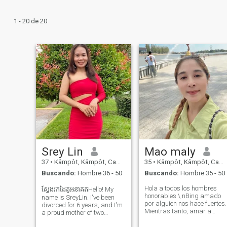
1 - 20 de 20
Srey Lin
Mao maly
37
•
Kâmpôt, Kâmpôt, Cambolla
35
•
Kâmpôt, Kâmpôt, Cambolla
Buscando:
Hombre 36 - 50
Buscando:
Hombre 35 - 50
Hola a todos los hombres
ស្វែងរកដៃគូអនាគតHello! My
honorables \ nBing amado
name is SreyLin. I've been
por alguien nos hace fuertes.
divorced for 6 years, and I'm
Mientras tanto, amar a
a proud mother of two
alguien nos hace valientes.
wonderful sons. I run my own
Así que te atrevo Para venir 