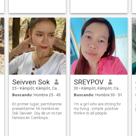
illness and other times,
forever.
Seivven Sok
SREYPOV
25
•
Kâmpôt, Kâmpôt, Cambolla
33
•
Kâmpôt, Kâmpôt, Cambolla
Buscando:
Hombre 25 - 45
Buscando:
Hombre 33 - 51
En primer lugar, permítanme
I'm a girl who are strong for
presentarme. Mi nombre es
my living , simple ,positive
Sok Seivven. Soy de un no tan
thinkin to all people .
famoso en Camboya
llamado Kampot. Tengo 23
años. No estoy casado. Qué
aterrador es eso. Me
considero una mujer de