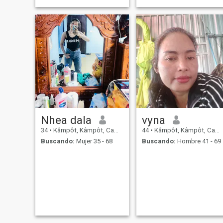
Nhea dala
vyna
34
•
Kâmpôt, Kâmpôt, Cambolla
44
•
Kâmpôt, Kâmpôt, Cambolla
Buscando:
Mujer 35 - 68
Buscando:
Hombre 41 - 69