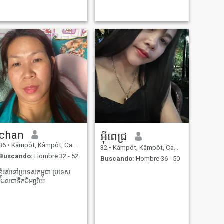
chan
អុីពេជ្រ
36
•
Kâmpôt, Kâmpôt, Cambolla
32
•
Kâmpôt, Kâmpôt, Cambolla
Buscando:
Hombre 32 - 52
Buscando:
Hombre 36 - 50
ខ្ញុំរស់នៅប្រទេសកម្ពុជា ប្រទេស
ដែលជាទឹកដីអច្ឆរិយ