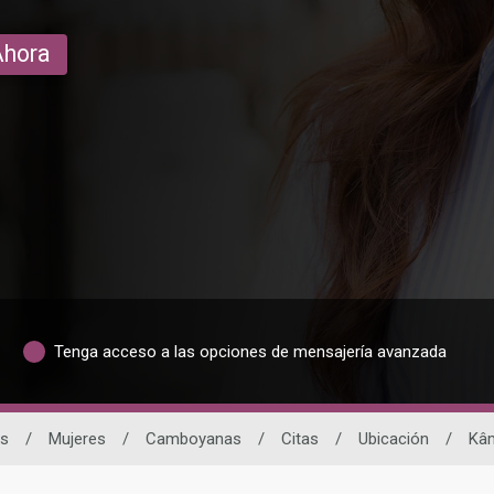
Ahora
Tenga acceso a las opciones de mensajería avanzada
as
/
Mujeres
/
Camboyanas
/
Citas
/
Ubicación
/
Kâ