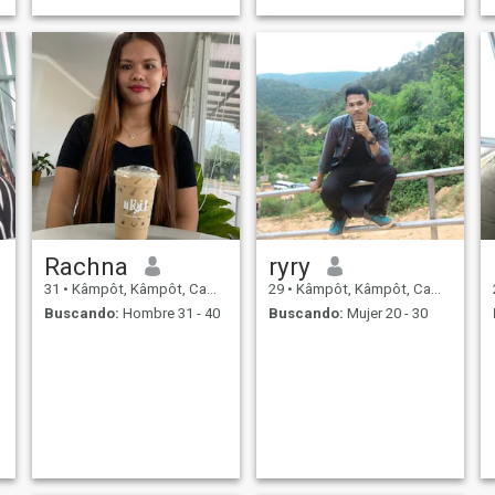
lealtad, respeto y educación.
Rachna
ryry
31
•
Kâmpôt, Kâmpôt, Cambolla
29
•
Kâmpôt, Kâmpôt, Cambolla
Buscando:
Hombre 31 - 40
Buscando:
Mujer 20 - 30