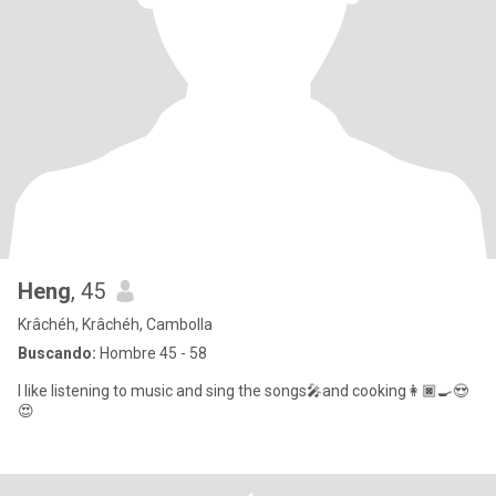
Heng
, 45
Krâchéh, Krâchéh, Cambolla
Buscando:
Hombre 45 - 58
I like listening to music and sing the songs🎤and cooking👩🏿‍🍳😍
😍