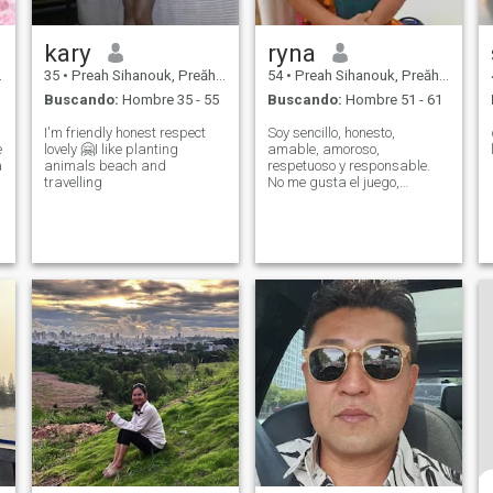
kary
ryna
35
•
Preah Sihanouk, Preăh Seihânŭ, Cambolla
54
•
Preah Sihanouk, Preăh Seihânŭ, Cambolla
Buscando:
Hombre 35 - 55
Buscando:
Hombre 51 - 61
I'm friendly honest respect
Soy sencillo, honesto,
e
lovely 🤗I like planting
amable, amoroso,
a
animals beach and
respetuoso y responsable.
travelling
No me gusta el juego,
tampoco me gustan los
conflictos, y no me gusta
hacer todas las cosas
malas, he sido empleado de
un hospital de consultoría
durante 19 años,
actualmente estoy retirado.
r