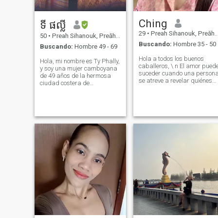
Ching
ទី ផល្លី
29
•
Preah Sihanouk, Preăh Seihânŭ, Cambolla
50
•
Preah Sihanouk, Preăh Seihânŭ, Cambolla
Buscando:
Hombre 35 - 50
Buscando:
Hombre 49 - 69
Hola a todos los buenos
Hola, mi nombre es Ty Phally,
caballeros, \ n El amor pued
y soy una mujer camboyana
suceder cuando una person
de 49 años de la hermosa
se atreve a revelar quiénes
ciudad costera de
son, no oculten ni oculten tus
Sihanoukville soy una viuda
sentimientos, porque la
de dos años y una orgullosa
conexión y el amor profundos
madre de tres hijos
no pueden lograrse si una
maravillosos: dos hijas y un
persona está rodeada por
hijo, mi mayor Mi hijo está
un muro de engaño, Por
casado y me ha dado la
favor, permítanme
alegría de convertirme en
presentarme. Mi nombre es
abuela. \ N \ NI actualmente
LiChing. Soy soltera. Mi
trabajo como escuela
pasatiempo es ver películas,
primaria Maestro y agente
escuchar música, Cocinar,
de seguros de vida a tiempo
leer, limpiar la casa, viajar, i
parcial, encuentro un gran
de compras y me gusta
significado en guiar a otros y
pasear al perro soy una
ayudarlos a planificar para
persona sincera para amar
ellos Fuera del trabajo,
con todo tu corazón,
disfruto cocinar, escuchar
incluyendo mimos
música y pasar tiempo junto
constantes, honesto, nunca
al mar, es donde más me