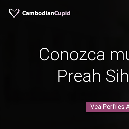
Conozca mu
Preah Si
Vea Perfiles 