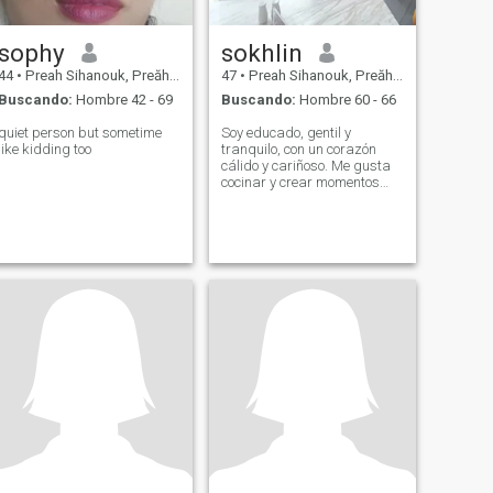
sophy
sokhlin
44
•
Preah Sihanouk, Preăh Seihânŭ, Cambolla
47
•
Preah Sihanouk, Preăh Seihânŭ, Cambolla
Buscando:
Hombre 42 - 69
Buscando:
Hombre 60 - 66
quiet person but sometime
Soy educado, gentil y
like kidding too
tranquilo, con un corazón
cálido y cariñoso. Me gusta
cocinar y crear momentos
sencillos que unen a la gente.
Me gusta estar activo y
prefiero hacer algo
significativo en lugar de
estar sentado. Valoro la
honestidad, la lealtad y el
trabajo duro, y creo que la
amabilidad y el respeto son
la base de toda buena
relación. Soy considerado,
confiable, y siempre feliz de
ayudar cuando alguien
necesita una mano.