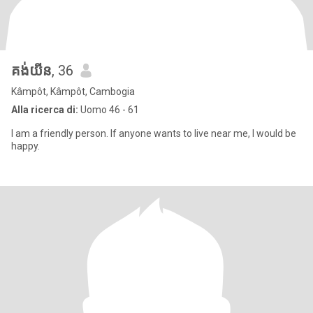
គង់យីន
, 36
Kâmpôt, Kâmpôt, Cambogia
Alla ricerca di:
Uomo 46 - 61
I am a friendly person. If anyone wants to live near me, I would be
happy.