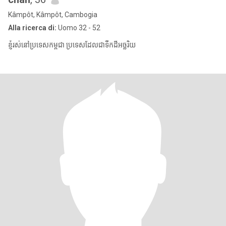
Kâmpôt, Kâmpôt, Cambogia
Alla ricerca di:
Uomo 32 - 52
ខ្ញុំរស់នៅប្រទេសកម្ពុជា ប្រទេសដែលជាទឹកដីអច្ឆរិយ