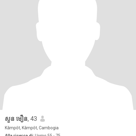
សួន មឿន
, 43
Kâmpôt, Kâmpôt, Cambogia
Alla ricerca di:
Uomo 55 - 75