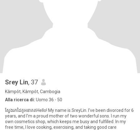
Srey Lin
, 37
Kâmpôt, Kâmpôt, Cambogia
Alla ricerca di:
Uomo 36 - 50
ស្វែងរកដៃគូអនាគតHello! My name is SreyLin. I've been divorced for 6
years, and I'm a proud mother of two wonderful sons. I run my
own cosmetics shop, which keeps me busy and fulfilled. In my
free time, I love cooking, exercising, and taking good care