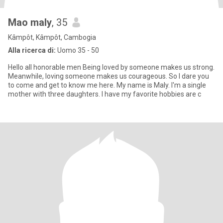
Mao maly
, 35
Kâmpôt, Kâmpôt, Cambogia
Alla ricerca di:
Uomo 35 - 50
Hello all honorable men Being loved by someone makes us strong.
Meanwhile, loving someone makes us courageous. So I dare you
to come and get to know me here. My name is Maly. I'm a single
mother with three daughters. I have my favorite hobbies are c