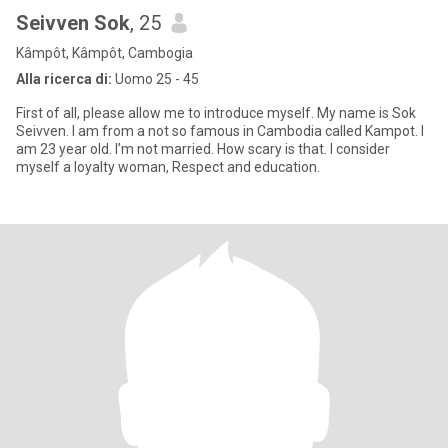
Seivven Sok
, 25
Kâmpôt, Kâmpôt, Cambogia
Alla ricerca di:
Uomo 25 - 45
First of all, please allow me to introduce myself. My name is Sok
Seivven. I am from a not so famous in Cambodia called Kampot. I
am 23 year old. I’m not married. How scary is that. I consider
myself a loyalty woman, Respect and education.