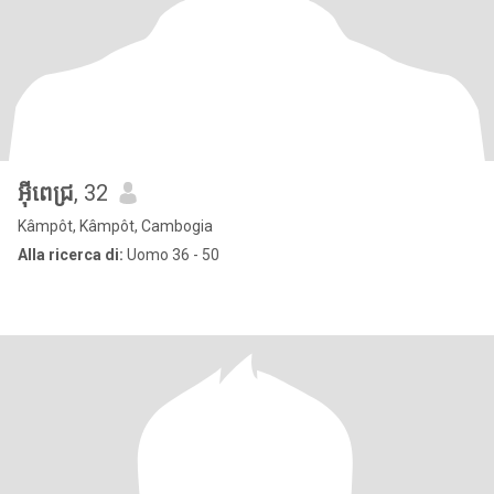
អុីពេជ្រ
, 32
Kâmpôt, Kâmpôt, Cambogia
Alla ricerca di:
Uomo 36 - 50