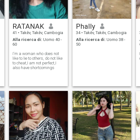
RATANAK
Phally
41
•
Takêv, Takêv, Cambogia
34
•
Takêv, Takêv, Cambogia
Alla ricerca di:
Uomo 40 -
Alla ricerca di:
Uomo 38 -
60
50
I'm a woman who does not
like to lie to others, do not like
to cheat,I am not perfect,I
also have shortcomings