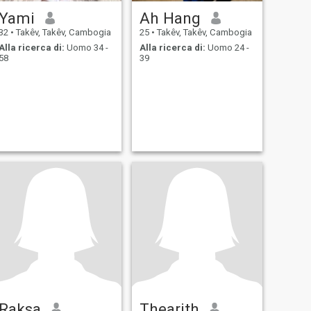
Yami
Ah Hang
32
•
Takêv, Takêv, Cambogia
25
•
Takêv, Takêv, Cambogia
Alla ricerca di:
Uomo 34 -
Alla ricerca di:
Uomo 24 -
58
39
Raksa
Thearith