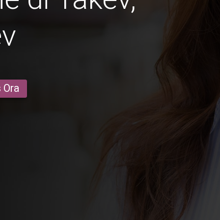
êv
s Ora