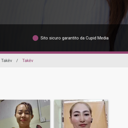
Sito sicuro garantito da Cupid Media
Takêv
/
Takêv