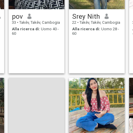
pov
Srey Nith
33
•
Takêv, Takêv, Cambogia
22
•
Takêv, Takêv, Cambogia
Alla ricerca di:
Uomo 40 -
Alla ricerca di:
Uomo 28 -
60
60