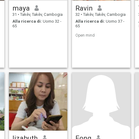
maya
Ravin
31
•
Takêv, Takêv, Cambogia
32
•
Takêv, Takêv, Cambogia
Alla ricerca di:
Uomo 32 -
Alla ricerca di:
Uomo 37 -
65
65
Open mind
lizabuth
Fong