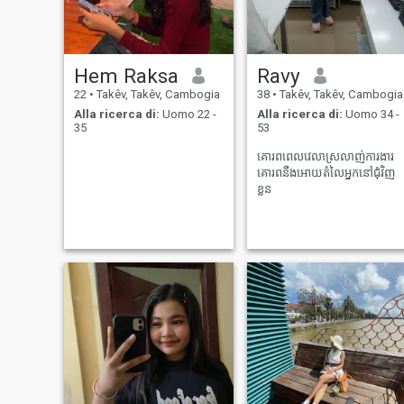
Hem Raksa
Ravy
22
•
Takêv, Takêv, Cambogia
38
•
Takêv, Takêv, Cambogia
Alla ricerca di:
Uomo 22 -
Alla ricerca di:
Uomo 34 -
35
53
គោរពពេលវេលាស្រលាញ់ការងារ
គោរពនឺងអោយតំលៃអ្នកនៅជុំវិញ
ខ្លួន