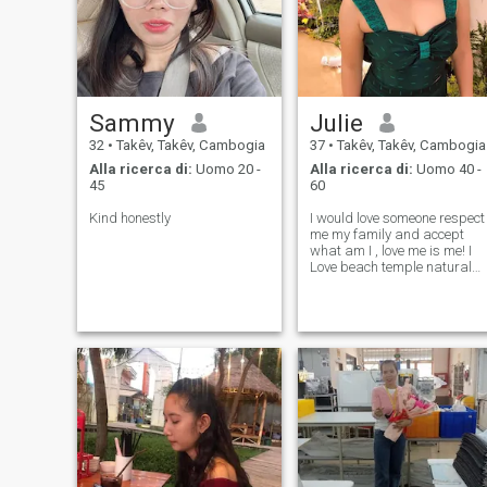
Sammy
Julie
32
•
Takêv, Takêv, Cambogia
37
•
Takêv, Takêv, Cambogia
Alla ricerca di:
Uomo 20 -
Alla ricerca di:
Uomo 40 -
45
60
Kind honestly
I would love someone respect
me my family and accept
what am I , love me is me! I
Love beach temple natural
outdoor gardening
traveling.Life is too
short,keep feeling inside