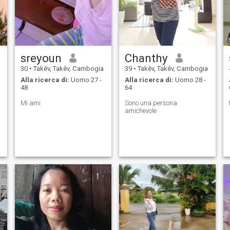
sreyoun
Chanthy
30
•
Takêv, Takêv, Cambogia
39
•
Takêv, Takêv, Cambogia
Alla ricerca di:
Uomo 27 -
Alla ricerca di:
Uomo 28 -
48
64
Mi ami
Sono una persona
amichevole