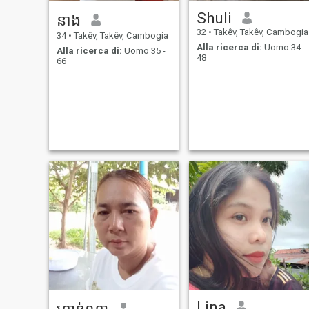
Shuli
នាង
32
•
Takêv, Takêv, Cambogia
34
•
Takêv, Takêv, Cambogia
Alla ricerca di:
Uomo 34 -
Alla ricerca di:
Uomo 35 -
48
66
Lina
ហាន់ណា