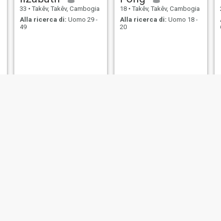
33
•
Takêv, Takêv, Cambogia
18
•
Takêv, Takêv, Cambogia
Alla ricerca di:
Uomo 29 -
Alla ricerca di:
Uomo 18 -
49
20
Chandara
pha
30
•
Takêv, Takêv, Cambogia
34
•
Takêv, Takêv, Cambogia