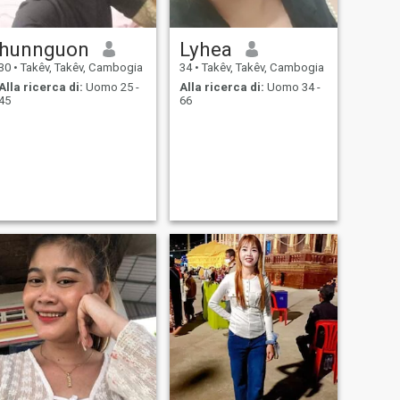
hunnguon
Lyhea
30
•
Takêv, Takêv, Cambogia
34
•
Takêv, Takêv, Cambogia
Alla ricerca di:
Uomo 25 -
Alla ricerca di:
Uomo 34 -
45
66