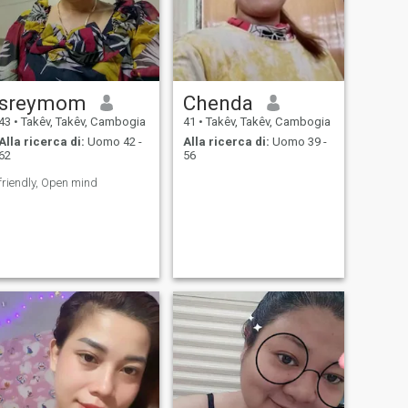
sreymom
Chenda
43
•
Takêv, Takêv, Cambogia
41
•
Takêv, Takêv, Cambogia
Alla ricerca di:
Uomo 42 -
Alla ricerca di:
Uomo 39 -
62
56
friendly, Open mind