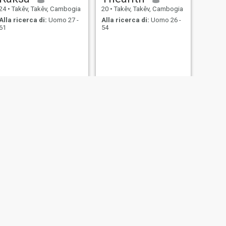
24
•
Takêv, Takêv, Cambogia
20
•
Takêv, Takêv, Cambogia
Alla ricerca di:
Uomo 27 -
Alla ricerca di:
Uomo 26 -
61
54