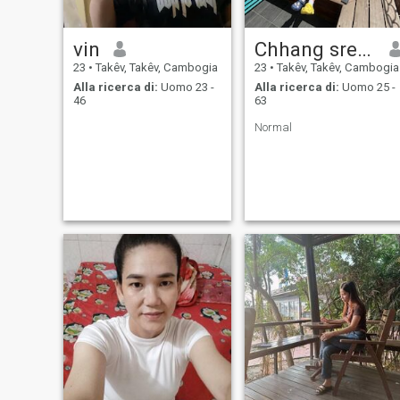
vin
Chhang sreyleak
23
•
Takêv, Takêv, Cambogia
23
•
Takêv, Takêv, Cambogia
Alla ricerca di:
Uomo 23 -
Alla ricerca di:
Uomo 25 -
46
63
Normal