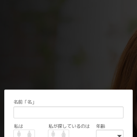
名前「名」
私は
私が探しているのは
年齢