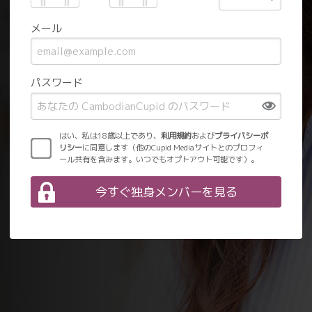
メール
パスワード
はい、私は18歳以上であり、
利用規約
および
プライバシーポ
リシー
に同意します（他のCupid Mediaサイトとのプロフィ
ール共有を含みます。いつでもオプトアウト可能です）。
今すぐ独身メンバーを見る