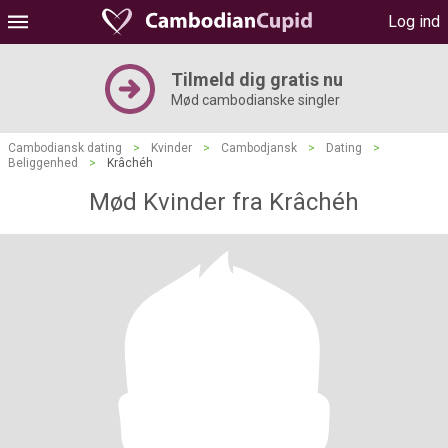
Log ind
Tilmeld dig gratis nu
Mød cambodianske singler
Cambodiansk dating
>
Kvinder
>
Cambodjansk
>
Dating
>
Beliggenhed
>
Krâchéh
Mød Kvinder fra Krâchéh