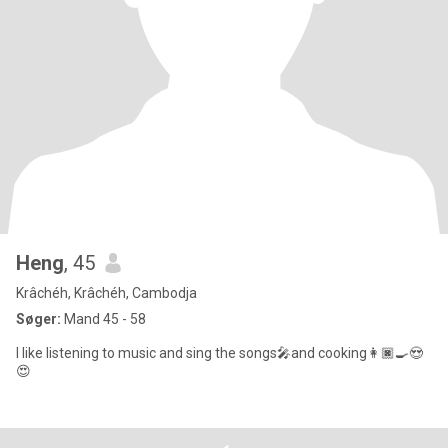
Heng
, 45
Krâchéh, Krâchéh, Cambodja
Søger:
Mand 45 - 58
I like listening to music and sing the songs🎤and cooking👩🏿‍🍳😍
😍