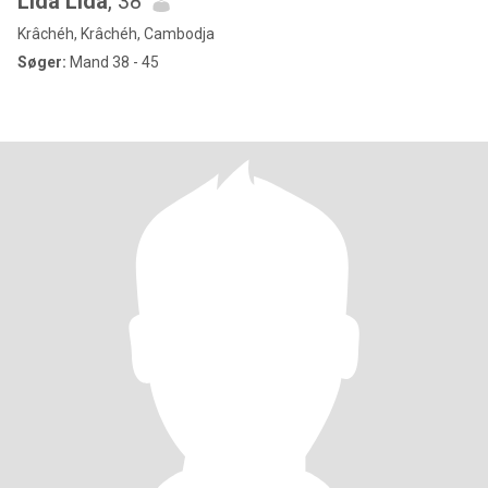
Lida Lida
, 38
Krâchéh, Krâchéh, Cambodja
Søger:
Mand 38 - 45