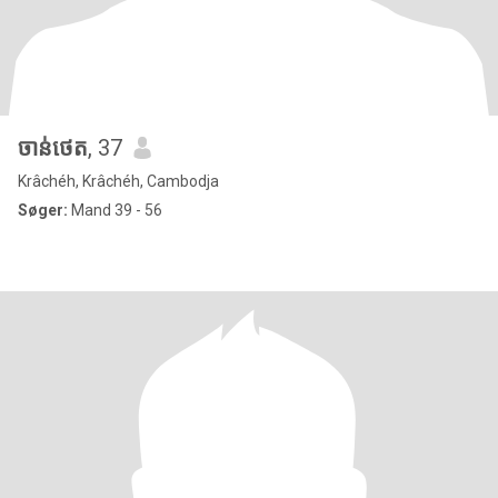
ចាន់ថេត
, 37
Krâchéh, Krâchéh, Cambodja
Søger:
Mand 39 - 56