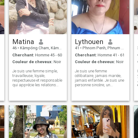
Matina
Lythouen
46
•
Kâmpóng Cham, Kâmpóng Cham, Cambodge
41
•
Phnom Penh, Phnum Pénh, Cambodge
Cherchant:
Homme 45 - 60
Cherchant:
Homme 41 - 61
Couleur de cheveux:
Noir
Couleur de cheveux:
Noir
Je suis une femme simple,
Je suis une femme
travailleuse, loyale,
célibataire, jamais mariée,
respectueuse et responsable
jamais enfantée. Je suis une
qui apprécie les relations
personne sincère, un
significatives et l'énergie
enseignant de profession, et
positive. J'aime rencontrer de
parfois à cause de trop
nouvelles personnes et
travailler, j'oublie l'heure. À
partager de vrais moments.
41 ans, je suis toujours
Dans mon temps libre, j'aime
célibataire. Je viens de
écouter de la musique, faire
réaliser que je suis toujours
des ménages et coudre des
célibataire et j'ai vu mes
robes. Je mène une vie calme,
amis jouer à l'application et
simple et introvertie. Mon but
trouver leur âme sœur. C'est
a
est de construire une relation
une raison qui me donne de
authentique et durable avec
l'énergie positive et je