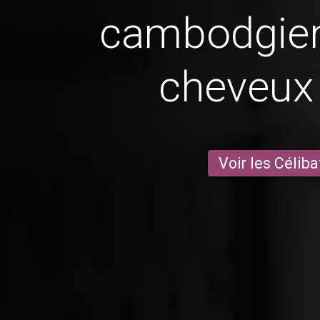
cambodgie
cheveux 
Voir les Céliba