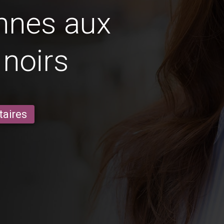
nnes aux
noirs
taires