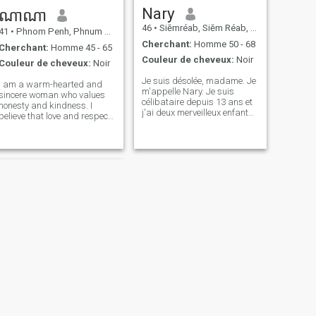
temples, faire de la
j'apprécie l'honnêteté et la
j'aspire parfois à la chaleur
Nary
ណាណា
randonnée dans les
responsabilité avant tout.
et à la compagnie, j'espère
46
•
Siĕmréab, Siĕm Réab, Cambodge
montagnes, et faire de
rencontrer quelqu'un de
41
•
Phnom Penh, Phnum Pénh, Cambodge
bonnes actions parce que
sincère, de cœur, et loyal —
Cherchant:
Homme 50 - 68
Cherchant:
Homme 45 - 65
donner et la gentillesse font
un partenaire pour partager
Couleur de cheveux:
Noir
partie de qui je suis. Les
les hauts et les bas de la vie
Couleur de cheveux:
Noir
gens me décrivent souvent
avec soin mutuel,
Je suis désolée, madame. Je
comme respectueux, doux,
compréhension et amour.
I am a warm-hearted and
m'appelle Nary. Je suis
sincère et joyeux. Je crois en
sincere woman who values
célibataire depuis 13 ans et
l'honnêteté et la loyauté dans
honesty and kindness. I
j'ai deux merveilleux enfants,
chaque relation.
believe that love and respect
une fille et un fils. Je travaille
are the foundation of a
actuellement dans le
strong relationship. In my
tourisme, conduisant un tuk-
free time, I enjoy cooking,
tuk pour servir les visiteurs et
growing vegetables, and
les voyageurs. J'aime rester
keeping my home clean and
actif et en bonne santé en
organized. I fi
faisant régulièrement de
l'exercice. J'aime aussi le
jardinage, cultiver des
légumes et des fleurs, et
cuisiner des repas délicieux
pour ma famille. Voyager à
l'étranger pour acquérir de
nouvelles expériences et
passer du temps à la plage
m'apporte bonheur et
inspiration. Je suis une
SUIVANT
femme douce, gentille et
Vatey
sincère qui apprécie le