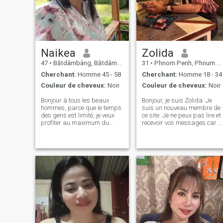
qui est juste et positif. La
comme terre à terre, amical,
raison pour laquelle je suis
simple, gentil, joyeux, Femme
venu ici est de trouver un
responsable, travailleuse,
homme digne de confiance
patiente et honnête qui aime
pour une relation sérieuse. Ne
aider les autres, je suis
perdez pas votre temps et le
franche et loyale envers ceux
mien si vous êtes un escroc.
qui m'intéressent.
Naikea
Zolida
47
•
Bătdâmbâng, Bătdâmbâng, Cambodge
31
•
Phnom Penh, Phnum Pénh, Cambodge
Cherchant:
Homme 45 - 58
Cherchant:
Homme 18 - 34
Couleur de cheveux:
Noir
Couleur de cheveux:
Noir
Bonjour à tous les beaux
Bonjour, je suis Zolida. Je
hommes, parce que le temps
suis un nouveau membre de
des gens est limité, je veux
ce site. Je ne peux pas lire et
profiter au maximum du
recevoir vos messages car c
temps qui me reste Et ne pas
site nécessite une mise à
le laisser aller à la perte, je
niveau de l'adhésion. Je suis
voudrais prendre ce temps
né et j'ai grandi au
pour me présenter à vous
Cambodge 🇰🇭 Je suis
ainsi Que nous puissions
célibataire. Je n'ai jamais ét
passer un temps précieux
marié et je n'ai pas d'enfant.
ensemble, je m'appelle
Je décrirais ma personnalité
Naikea, je suis célibataire, je
je suis très gentil,
suis comptable, j'ai mon nom
attentionné, honnête, doux,
Les passe-temps préférés
charmant, femme polie,
sont la cuisine, la lecture,
fidèle, loyale et travailleur
l'exercice, l'écoute de
dans la société et la famille.
musique, regarder la
Je suis une personne