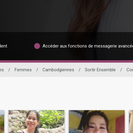
dent
Accéder aux fonctions de messagerie avancé
es
/
Femmes
/
Cambodgiennes
/
Sortir Ensemble
/
Cou