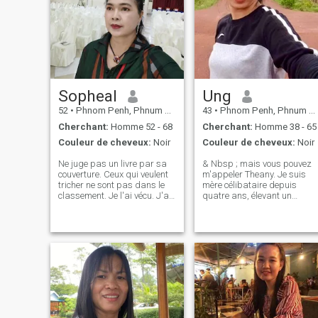
Sopheal
Ung
52
•
Phnom Penh, Phnum Pénh, Cambodge
43
•
Phnom Penh, Phnum Pénh, Cambodge
Cherchant:
Homme 52 - 68
Cherchant:
Homme 38 - 65
Couleur de cheveux:
Noir
Couleur de cheveux:
Noir
Ne juge pas un livre par sa
& Nbsp ; mais vous pouvez
couverture. Ceux qui veulent
m'appeler Theany. Je suis
tricher ne sont pas dans le
mère célibataire depuis
classement. Je l'ai vécu. J'ai
quatre ans, élevant un
52 ans, je suis
merveilleux fils âgé de 10
cambodgienne, j'apprécie
ans Et une fille adorable de 6
vraiment mon temps et celui
ans, je suis une femme au
des autres, parce que le
foyer employée par une
temps c'est la vie. Je suis
famille, où je m’occupe de la
sincère et honnête. J'ai ma
maison, Cuisiner et
propre entreprise et j'aime
m'occuper des enfants. Mes
faire du travail social, je suis
passe-temps incluent la
une femme très raisonnable.
cuisine, le ménage et passer
Ce que je dis est vrai. Je dis
du temps de qualité avec m
la vérité et je fais toujours ce
propre famille je me vois