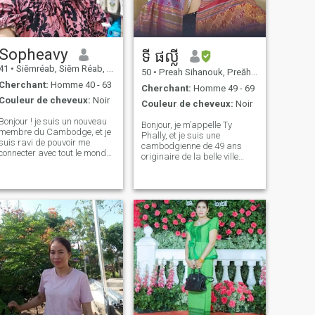
deviens facilement jalouse
sincère. Je ne fume pas et je
(mais je respecte mon
ne bois pas.
homme, je ne dois jamais
affronter ou humilier en
public) mais il y a 3 choses
Sopheavy
ទី ផល្លី
que je suis fier de moi: je ne
41
•
Siĕmréab, Siĕm Réab, Cambodge
joue pas, je donne de mon
50
•
Preah Sihanouk, Preăh Seihânŭ, Cambodge
mieux, et quand je te choisis,
Cherchant:
Homme 40 - 63
Cherchant:
Homme 49 - 69
ce n'est que toi ! Une fois que
Couleur de cheveux:
Noir
je m'ouvre, cela signifie que
Couleur de cheveux:
Noir
vous êtes spécial gâté moi
Bonjour ! je suis un nouveau
temps de qualité et amour, je
Bonjour, je m’appelle Ty
membre du Cambodge, et je
peux me nourrir.
Phally, et je suis une
suis ravi de pouvoir me
cambodgienne de 49 ans
connecter avec tout le monde
originaire de la belle ville
ici. Laissez-moi me
côtière de Sihanoukville je
présenter. \\ n\ ni Une femme
suis veuve depuis deux ans
douce et bienveillante qui
et fière mère de trois enfants
traite toujours les autres
merveilleux — deux filles et un
avec respect. J'aime
fils, mon aîné Enfant est
répandre la joie et le rire
maintenant marié et m'a
partout où je vais, que ce soit
donné la joie de devenir
par le biais Conversations
grand-mère. \ N \ ni travaille
allégées, humour, ou
actuellement comme école
simplement partager des
primaire Enseignante et
sourires.par nature, je
agent d'assurance-vie à
m'efforce de rendre ceux qui
temps partiel, je trouve une
m'entourent heureux et à
grande signification à guider
Facilité. \\ n \
les autres et à les aider à
nProfessionellement, je dirige
planifier leur vie En dehors