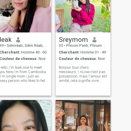
leak
Sreymom
39
•
Siĕmréab, Siĕm Réab, Cambodge
35
•
Phnom Penh, Phnum Pénh, Cambodge
Cherchant:
Homme 40 - 60
Cherchant:
Homme 31 - 49
Couleur de cheveux:
Noir
Couleur de cheveux:
Noir
Hello ,i'm leak,nice to meet
Bonjour tous chers
you here,i'm from Cambodia
messieurs, \ nLove n'est pas
,i'm single mom i just an
possession, mais l'amour est
easy person who likes to help
amitié, cela signifie vivre
all people humane lenient
ensemble avec la
mercy to people and
compréhension mutuelle,
animals. I'm an honest
prendre soins les uns des
person , so that's why l
autres et symptôme avec les
looking for guy who is honest
autres dans chaque matière,
with me too.
que ce soit la souffrance ou le
bonheur, nous sommes Prêts
à surmonter ensemble. Êtes-
vous prêts à être cette
personne ? permettez-moi de
me présenter. Je m'appelle