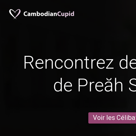
Rencontrez 
de Preăh 
Voir les Céliba