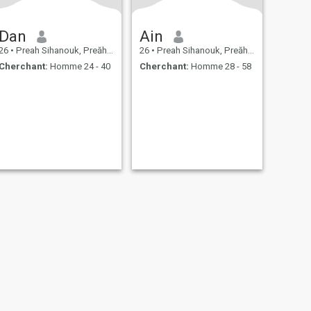
Dan
Ain
26
•
Preah Sihanouk, Preăh Seihânŭ, Cambodge
26
•
Preah Sihanouk, Preăh Seihânŭ, Cambodge
Cherchant:
Homme 24 - 40
Cherchant:
Homme 28 - 58
de Cookie
Sécurité
Plan du site
Règles de communauté