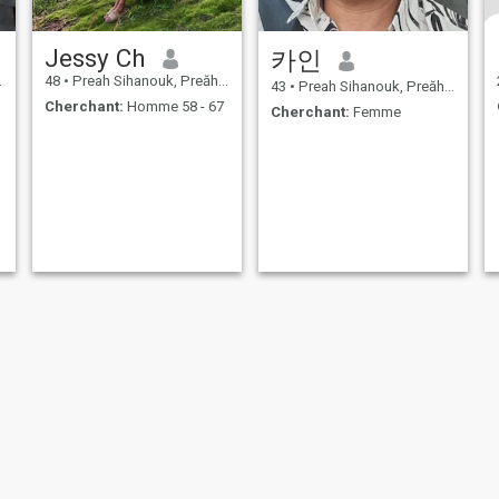
Jessy Ch
카인
48
•
Preah Sihanouk, Preăh Seihânŭ, Cambodge
43
•
Preah Sihanouk, Preăh Seihânŭ, Cambodge
Cherchant:
Homme 58 - 67
Cherchant:
Femme
isation
Politique de remboursement
Politique de confidentialité
Politique 