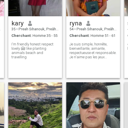
kary
ryna
35
•
Preah Sihanouk, Preăh Seihânŭ, Cambodge
54
•
Preah Sihanouk, Preăh Seihânŭ, Cambodge
Cherchant:
Homme 35 - 55
Cherchant:
Homme 51 - 61
I'm friendly honest respect
Je suis simple, honnête,
lovely 🤗I like planting
bienveillante, aimante,
animals beach and
respectueuse et responsable.
travelling
Je n'aime pas les jeux
d'argent, je n'apprécie pas
non plus les conflits, et je ne
fais pas toutes les
mauvaises choses, j'ai été un
employé d'un hôpital de
conseil pendant 19 ans,
actuellement je suis