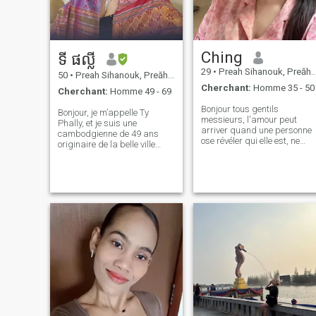
Ching
ទី ផល្លី
29
•
Preah Sihanouk, Preăh Seihânŭ, Cambodge
50
•
Preah Sihanouk, Preăh Seihânŭ, Cambodge
Cherchant:
Homme 35 - 50
Cherchant:
Homme 49 - 69
Bonjour tous gentils
Bonjour, je m’appelle Ty
messieurs, l'amour peut
Phally, et je suis une
arriver quand une personne
cambodgienne de 49 ans
ose révéler qui elle est, ne
originaire de la belle ville
pas cacher ou cacher parce
côtière de Sihanoukville je
que la connexion profonde et
suis veuve depuis deux ans
l'amour ne peuvent pas être
et fière mère de trois enfants
atteints si une personne est
merveilleux — deux filles et un
entourée d'un mur de
fils, mon aîné Enfant est
tromperie, Permettez-moi de
maintenant marié et m'a
me présenter, je m'appelle
donné la joie de devenir
LiChing, je suis célibataire,
grand-mère. \ N \ ni travaille
mon passe-temps est de
actuellement comme école
regarder des films, écouter
primaire Enseignante et
de la musique, Cuisiner, lire,
agent d'assurance-vie à
nettoyer la maison, voyager,
temps partiel, je trouve une
faire du shopping et j'aime
grande signification à guider
promener le chien je suis une
les autres et à les aider à
personne sincère à aimer de
planifier leur vie En dehors
tout ton cœur, y compris le
du travail, j’aime cuisiner,