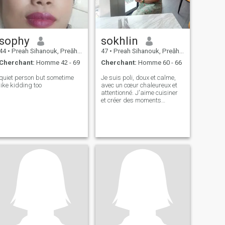
sophy
sokhlin
44
•
Preah Sihanouk, Preăh Seihânŭ, Cambodge
47
•
Preah Sihanouk, Preăh Seihânŭ, Cambodge
Cherchant:
Homme 42 - 69
Cherchant:
Homme 60 - 66
quiet person but sometime
Je suis poli, doux et calme,
like kidding too
avec un cœur chaleureux et
attentionné. J'aime cuisiner
et créer des moments
simples qui rassemblent les
gens. J'aime rester actif et je
préfère faire quelque chose
de significatif plutôt que de
rester assis. J'apprécie
l'honnêteté, la loyauté et le
travail acharné, et je crois
que la gentillesse et le
respect sont le fondement de
toute bonne relation. Je suis
attentionné, fiable et toujours
heureux d'aider quand
quelqu'un a besoin d'un coup
de main.