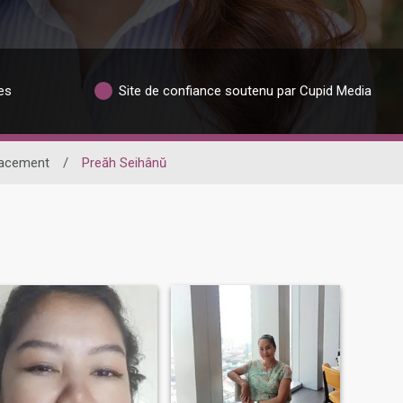
es
Site de confiance soutenu par Cupid Media
acement
/
Preăh Seihânŭ