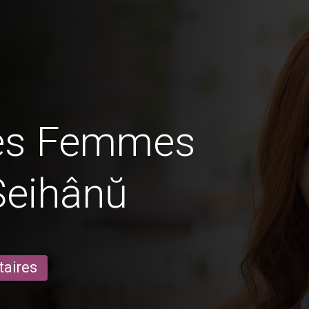
des Femmes
Seihânŭ
taires