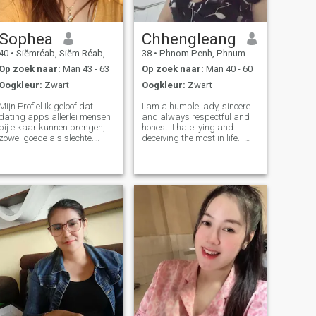
Sophea
Chhengleang
40
•
Siĕmréab, Siĕm Réab, Cambodja
38
•
Phnom Penh, Phnum Pénh, Cambodja
Op zoek naar:
Man 43 - 63
Op zoek naar:
Man 40 - 60
Oogkleur:
Zwart
Oogkleur:
Zwart
Mijn Profiel Ik geloof dat
I am a humble lady, sincere
dating apps allerlei mensen
and always respectful and
bij elkaar kunnen brengen,
honest. I hate lying and
zowel goede als slechte.
deceiving the most in life. I
Ondanks dit hoop ik echt
am a straightforward
mijn zielsverwant hier te
person. Please respect each
vinden. Ik ben een oprecht,
other's conversation with me.
vriendelijk, zachtaardig en
No rude, no obscene, no
loyaal persoon. Ik ben een
investment, no
weduwe met twee kinderen.
sending.Inappropriate n
Mijn oudste studeert in
Taiwan, en mijn jongste is
hier bij mij in Cambodja. Ik
werk als Chinese gids. Een
carrière waar ik
gepassioneerd over ben. Het
is een eerlijk beroep dat mij
in staat stelt kennis te delen,
wat ik heel bevredigend vind.
In mijn vrije tijd doe ik graag