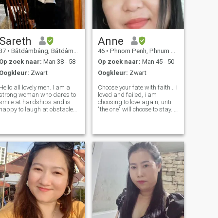
Sareth
Anne
37
•
Bătdâmbâng, Bătdâmbâng, Cambodja
46
•
Phnom Penh, Phnum Pénh, Cambodja
Op zoek naar:
Man 38 - 58
Op zoek naar:
Man 45 - 50
Oogkleur:
Zwart
Oogkleur:
Zwart
Hello all lovely men. I am a
Choose your fate with faith... i
strong woman who dares to
loved and failed, i am
smile at hardships and is
choosing to love again, until
happy to laugh at obstacles.
"the one" will choose to stay... I
Because I believe that every
failed in love, and so i am
problem can be solved if we
here... I know how heartaches
know how to use mindfulness
and betrayal feels like. But i
to solve problems. I came
am choosing to love again,
here to find a good man who i
as i