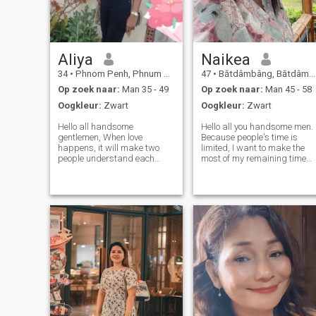
Aliya
Naikea
34
•
Phnom Penh, Phnum Pénh, Cambodja
47
•
Bătdâmbâng, Bătdâmbâng, Cambodja
Op zoek naar:
Man 35 - 49
Op zoek naar:
Man 45 - 58
Oogkleur:
Zwart
Oogkleur:
Zwart
Hello all handsome
Hello all you handsome men.
gentlemen, When love
Because people's time is
happens, it will make two
limited, I want to make the
people understand each
most of my remaining time
other more. Always ready to
and not let it go to waste. I
listen to each other's
would like to take this time to
opinions. My love is the same.
introduce myself to you so
If I love someone, I will use
that we can spend valuable
understanding to accept him
time together. My name is N
whether it is posit