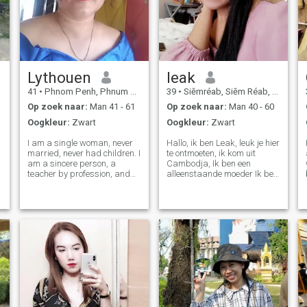
Lythouen
leak
41
•
Phnom Penh, Phnum Pénh, Cambodja
39
•
Siĕmréab, Siĕm Réab, Cambodja
Op zoek naar:
Man 41 - 61
Op zoek naar:
Man 40 - 60
Oogkleur:
Zwart
Oogkleur:
Zwart
I am a single woman, never
Hallo, ik ben Leak, leuk je hier
married, never had children. I
te ontmoeten, ik kom uit
am a sincere person, a
Cambodja, Ik ben een
teacher by profession, and
alleenstaande moeder Ik ben
sometimes because of
gewoon een makkelijk
g
working too much, I forget the
persoon die graag alle
time. Now I am still single, 41
mensen helpt menselijke
years old. I just realized that
milde genade voor mensen
I am still single and I sa
en dieren Ik ben een eerlijk
persoon, dus daarom zoek ik
een man die ook eerlijk is
tegen mij. Mijn hobby is
boeken lezen, ik ga ook
graag buiten in het weekend,
vooral naar het theater en ik
kook ook graag met mijn