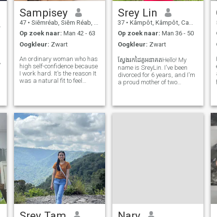
Sampisey
Srey Lin
47
•
Siĕmréab, Siĕm Réab, Cambodja
37
•
Kâmpôt, Kâmpôt, Cambodja
Op zoek naar:
Man 42 - 63
Op zoek naar:
Man 36 - 50
Oogkleur:
Zwart
Oogkleur:
Zwart
An ordinary woman who has
ស្វែងរកដៃគូអនាគតHello! My
,
high self-confidence because
name is SreyLin. I've been
I work hard. It's the reason It
divorced for 6 years, and I'm
was a natural fit to feel
a proud mother of two
proud of my
wonderful sons. I run my own
accomplishments and to
cosmetics shop, which keeps
n
after the family broke up with
me busy and fulfilled. In my
my abusive ex-husband. It
p
free time, I love cooking,
caused me a lot of heartache
exercising, and taking good
and suffering, b
care
Srey Tam
Nary
d