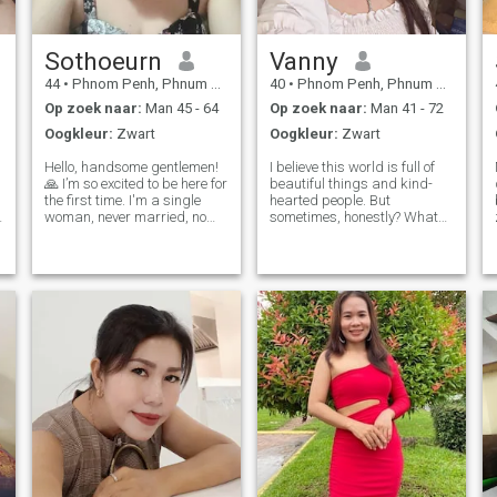
Sothoeurn
Vanny
44
•
Phnom Penh, Phnum Pénh, Cambodja
40
•
Phnom Penh, Phnum Pénh, Cambodja
Op zoek naar:
Man 45 - 64
Op zoek naar:
Man 41 - 72
Oogkleur:
Zwart
Oogkleur:
Zwart
Hello, handsome gentlemen!
I believe this world is full of
🙏 I’m so excited to be here for
beautiful things and kind-
the first time. I'm a single
hearted people. But
woman, never married, no
sometimes, honestly? What
kids—shy and a workaholic,
we see can be an illusion. I
which explains my single
say this not because I’ve lost
status. But who knows?
faith in goodness, but
Maybe true love is waiting
because I’ve lived long
right here. I'm polite, honest,
enough to know the difference
lo
between w