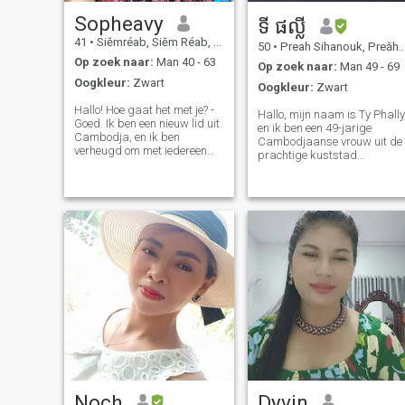
Sopheavy
ទី ផល្លី
41
•
Siĕmréab, Siĕm Réab, Cambodja
50
•
Preah Sihanouk, Preăh Seihânŭ, Cambodja
Op zoek naar:
Man 40 - 63
Op zoek naar:
Man 49 - 69
Oogkleur:
Zwart
Oogkleur:
Zwart
Hallo! Hoe gaat het met je? -
Hallo, mijn naam is Ty Phally
Goed. Ik ben een nieuw lid uit
en ik ben een 49-jarige
Cambodja, en ik ben
Cambodjaanse vrouw uit de
verheugd om met iedereen
prachtige kuststad
hier in contact te komen. Laat
Sihanoukville. Ik ben een
me mezelf aan u voorstellen. -
weduwe van twee jaar en ee
Hoe heet u? Ik ben een
trotse moeder van drie
zachtaardige, goedhartige
prachtige kinderen, twee
vrouw die anderen altijd met
dochters en een zoon. Mijn
respect behandelt. I love
oudste kind is nu getrouwd
spreading joy and laughter
en heeft me de vreugde
wherever I gowhether
gegeven om grootmoeder te
through lighthearted
worden. I currently work as a
conversations, humor, or
primary school teacher and
simply sharing smiles. Ik
a part-time life insurance
ben dol op het verspreiden
agent. I find great meaning
van vreugde en gelach waar
in guiding others and
ik Van nature streef ik
helping them plan for their
ernaar om degenen om me
future. Ik vind veel zin in het
heen gelukkig en op hun
begeleiden van anderen en
gemak te laten voelen.
hen helpen hun toekomst te
Professionele, ik run a small
Noch
Dyvin
plannen. Buiten het werk vin