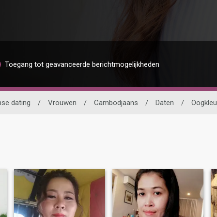
Toegang tot geavanceerde berichtmogelijkheden
se dating
/
Vrouwen
/
Cambodjaans
/
Daten
/
Oogkleu