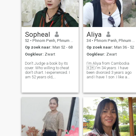
Sopheal
Aliya
52
•
Phnom Penh, Phnum Pénh, Cambodja
34
•
Phnom Penh, Phnum Pénh, Cambodja
Op zoek naar:
Man 52 - 68
Op zoek naar:
Man 36 - 52
Oogkleur:
Zwart
Oogkleur:
Zwart
Don't Judge a book by its
I'm Aliya from Cambodia
cover. Who willing to cheat
🇰🇭.I'm 34 years. I have
don't chart. I experienced. I
been divorced 3 years ago
am 52 years old,
and I have 1 son .I like a
Cambodian, I really value my
warm man, love family.I'm
time and others, because
here to find a partner for lon
time is Life. I has sincere and
term relationship someone
honest personality. I have my
that I can grow with and
own business and love doing
share life's journey . I'm an
socia
easy goi