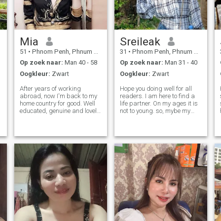
vriend.
Mia
Sreileak
51
•
Phnom Penh, Phnum Pénh, Cambodja
31
•
Phnom Penh, Phnum Pénh, Cambodja
Op zoek naar:
Man 40 - 58
Op zoek naar:
Man 31 - 40
Oogkleur:
Zwart
Oogkleur:
Zwart
After years of working
Hope you doing well for all
abroad, now I'm back to my
readers. I am here to find a
home country for good. Well
life partner. On my ages it is
educated, genuine and lovely
not to young. so, mybe my
woman looking for a genuine
writing look like serious
connection. I get told all the
because I want to spend my
time I look much young for my
time with a real person who
age. People are always
open-minded, honesty,
really surprised when I tell
romantic and easy to
understand