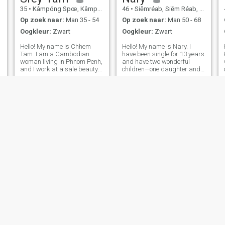
35
•
Kâmpóng Spœ, Kâmpóng Spœ, Cambodja
46
•
Siĕmréab, Siĕm Réab, Cambodja
Op zoek naar:
Man 35 - 54
Op zoek naar:
Man 50 - 68
Oogkleur:
Zwart
Oogkleur:
Zwart
Hello! My name is Chhem
Hello! My name is Nary. I
Tam. I am a Cambodian
have been single for 13 years
woman living in Phnom Penh,
and have two wonderful
and I work at a sale beauty
children—one daughter and
care center. I am a warm-
one son. I am currently
hearted, kind, and caring
working in tourism, driving a
person who values family,
tuk-tuk to serve visitors and
honesty, and strong
travelers. I enjoy staying
relationships. I love keeping
active and healthy by
my home clean and
exercisin
phany
Vatey
40
•
Phnom Penh, Phnum Pénh, Cambodja
41
•
Paôy Pêt, Bântéay Méan Cheăy, Cambodja