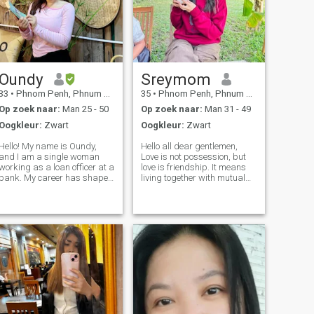
Oundy
Sreymom
33
•
Phnom Penh, Phnum Pénh, Cambodja
35
•
Phnom Penh, Phnum Pénh, Cambodja
Op zoek naar:
Man 25 - 50
Op zoek naar:
Man 31 - 49
Oogkleur:
Zwart
Oogkleur:
Zwart
Hello! My name is Oundy,
Hello all dear gentlemen,
and I am a single woman
Love is not possession, but
working as a loan officer at a
love is friendship. It means
bank. My career has shaped
living together with mutual
me into a confident,
understanding, take care of
disciplined, and goal-driven
each other and sympathize
individual who values both
with each other in every
personal growth and
matter, whether it is suffering
meaningful relationships. I
or happiness, we are ready
enjoy unleashin