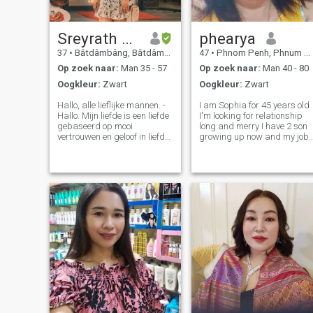
Sreyrath Yoeng
phearya
37
•
Bătdâmbâng, Bătdâmbâng, Cambodja
47
•
Phnom Penh, Phnum Pénh, Cambodja
Op zoek naar:
Man 35 - 57
Op zoek naar:
Man 40 - 80
Oogkleur:
Zwart
Oogkleur:
Zwart
Hallo, alle lieflijke mannen. -
I am Sophia for 45 years old
Hallo. Mijn liefde is een liefde
I'm looking for relationship
gebaseerd op mooi
long and merry I have 2 son
vertrouwen en geloof in liefde,
growing up now and my job
ook al is het zeldzaam, het is
is chef I like cooking after
altijd mooi voor mij. M'n
cooking I has to go home and
naam is Sreyrath. Ik ben
take care of family when free
vrijgezel. - Ja. Mijn favoriete
time I have to go to market
hobby's zijn koken, lezen en
salon to make my free
nieuwe kennis vergaren. Ik
ben een persoon met een
rustige persoonlijkheid, een
positieve denkwijze, vrolijk,
glimlach gemakkelijk, heeft
een goed hart, is attent,
houdt niet van Ik rook niet en
ik drink ook niet.