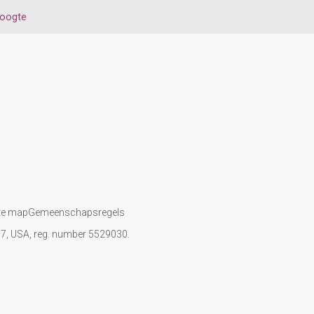
oogte
te map
Gemeenschapsregels
107, USA, reg. number 5529030.