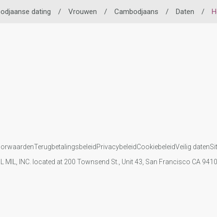
djaanse dating
/
Vrouwen
/
Cambodjaans
/
Daten
/
H
oorwaarden
Terugbetalingsbeleid
Privacybeleid
Cookiebeleid
Veilig daten
Si
IL MIL, INC. located at 200 Townsend St., Unit 43, San Francisco CA 94