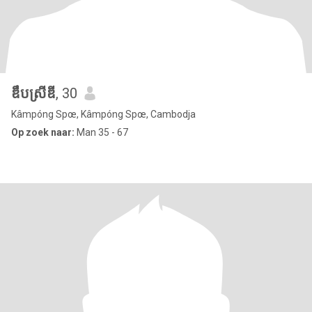
ឌឹបស្រីឌី
, 30
Kâmpóng Spœ, Kâmpóng Spœ, Cambodja
Op zoek naar:
Man 35 - 67