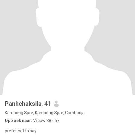
Panhchaksila
, 41
Kâmpóng Spœ, Kâmpóng Spœ, Cambodja
Op zoek naar:
Vrouw 38 - 57
prefer not to say