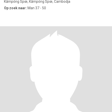
Kâmpóng Spœ, Kâmpóng Spœ, Cambodja
Op zoek naar:
Man 37 - 50