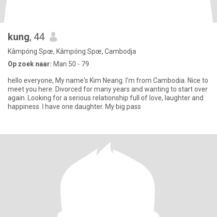
kung
, 44
Kâmpóng Spœ, Kâmpóng Spœ, Cambodja
Op zoek naar:
Man 50 - 79
hello everyone, My name's Kim Neang. I'm from Cambodia. Nice to
meet you here. Divorced for many years and wanting to start over
again. Looking for a serious relationship full of love, laughter and
happiness. I have one daughter. My big pass