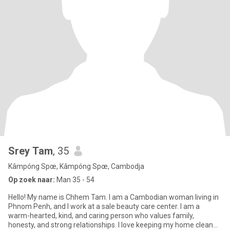
Srey Tam
, 35
Kâmpóng Spœ, Kâmpóng Spœ, Cambodja
Op zoek naar:
Man 35 - 54
Hello! My name is Chhem Tam. I am a Cambodian woman living in
Phnom Penh, and I work at a sale beauty care center. I am a
warm-hearted, kind, and caring person who values family,
honesty, and strong relationships. I love keeping my home clean