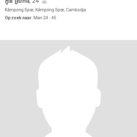
អូន ស្រីការ
, 24
Kâmpóng Spœ, Kâmpóng Spœ, Cambodja
Op zoek naar:
Man 24 - 45