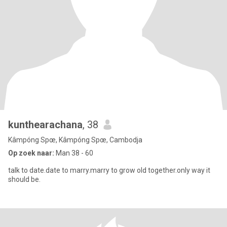
kunthearachana
, 38
Kâmpóng Spœ, Kâmpóng Spœ, Cambodja
Op zoek naar:
Man 38 - 60
talk to date.date to marry.marry to grow old together.only way it
should be.