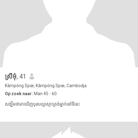
ស្រីមុំ
, 41
Kâmpóng Spœ, Kâmpóng Spœ, Cambodja
Op zoek naar:
Man 45 - 60
សង្ឃឹមថារកឃើញបុរសល្អស្មោះត្រង់ម្នាក់នៅទីនេះ