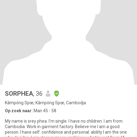
SORPHEA
, 36
Kâmpóng Spœ, Kâmpóng Spœ, Cambodja
Op zoek naar:
Man 45 - 58
My name is srey phea. I'm single. I have no children. I am from
Cambodia. Work in garment factory. Believe me I am a good
person. I have self. confidence and personal. ability I am the one