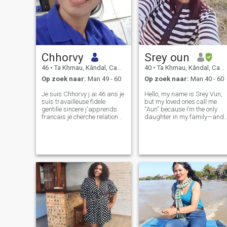
Chhorvy
Srey oun
46
•
Ta Khmau, Kândal, Cambodja
40
•
Ta Khmau, Kândal, Cambodja
Op zoek naar:
Man 49 - 60
Op zoek naar:
Man 40 - 60
Je suis Chhorvy j ai 46 ans je
Hello, my name is Srey Vun,
suis travailleuse fidele
but my loved ones call me
gentille sincere j'apprends
“Aun” because I’m the only
francais je cherche relation
daughter in my family—and
serieuse
deeply loved. I’m 39 years old
and have been a single
mother for six years. I
separated from my husban
because of dishonesty and a
lack of res