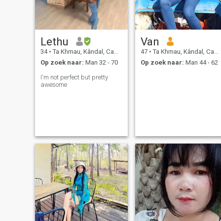
Lethu
Van
34
•
Ta Khmau, Kândal, Cambodja
47
•
Ta Khmau, Kândal, Cambodja
Op zoek naar:
Man 32 - 70
Op zoek naar:
Man 44 - 62
I'm not perfect but pretty
awesome