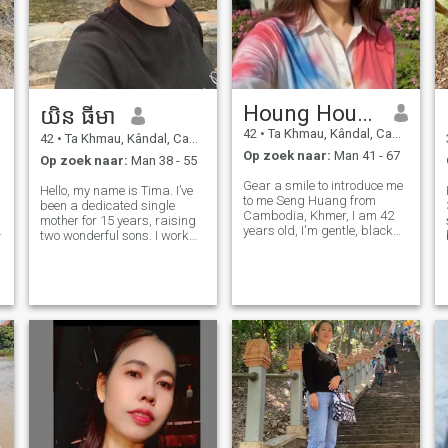
Houng Houng
យិន ធីមា
42
•
Ta Khmau, Kândal, Cambodja
42
•
Ta Khmau, Kândal, Cambodja
Op zoek naar:
Man 41 - 67
Op zoek naar:
Man 38 - 55
Gear a smile to introduce me
Hello, my name is Tima. I’ve
to me Seng Huang from
been a dedicated single
Cambodia, Khmer, I am 42
mother for 15 years, raising
years old, I'm gentle, black
two wonderful sons. I work
I'm sure to want 100-year-old
as a vendor, and when I’m
I certify me, I have no sibless.I
not busy with work, I love
only have my father, but I
immersing myself in a good
d
have a mother.Human people
book, cooking up delicious
I don't like kids, nor don'
meals, keeping my home tidy,
stayi