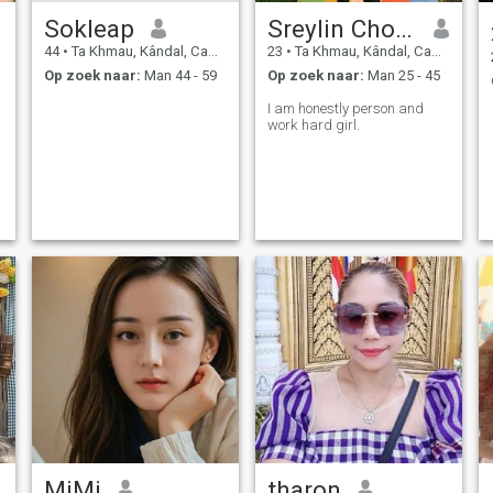
Sokleap
Sreylin Chorn
44
•
Ta Khmau, Kândal, Cambodja
23
•
Ta Khmau, Kândal, Cambodja
Op zoek naar:
Man 44 - 59
Op zoek naar:
Man 25 - 45
I am honestly person and
work hard girl.
MiMi
tharon