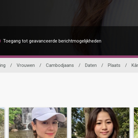
Toegang tot geavanceerde berichtmogelijkheden
ing
/
Vrouwen
/
Cambodjaans
/
Daten
/
Plaats
/
Kâ