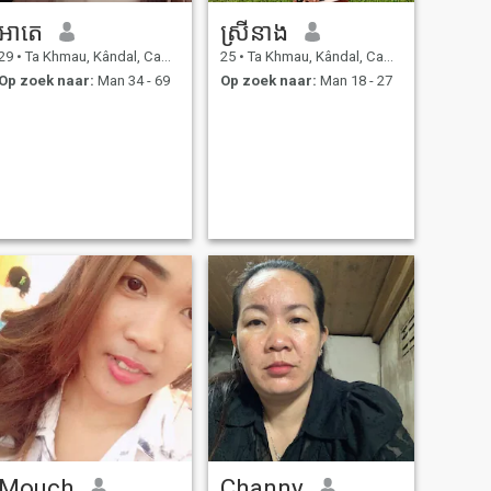
អាតេ
ស្រីនាង
29
•
Ta Khmau, Kândal, Cambodja
25
•
Ta Khmau, Kândal, Cambodja
Op zoek naar:
Man 34 - 69
Op zoek naar:
Man 18 - 27
Mouch
Channy