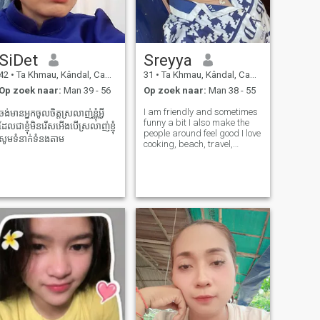
SiDet
Sreyya
42
•
Ta Khmau, Kândal, Cambodja
31
•
Ta Khmau, Kândal, Cambodja
Op zoek naar:
Man 39 - 56
Op zoek naar:
Man 38 - 55
I am friendly and sometimes
ចង់មានអ្នកចូលចិត្តស្រលាញ់ខ្ណុំអ្វី
funny a bit I also make the
ដែលជាខ្ញុំមិនរើសអើងបើស្រលាញ់ខ្ញុំ
people around feel good I love
សូមទំនាក់ទំនងតាម
cooking, beach, travel,
mountain, reading and
always spend time with
family