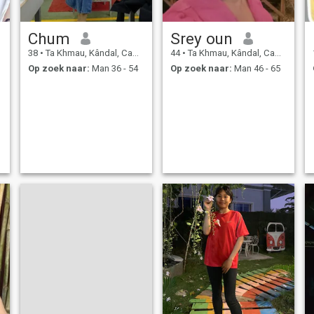
Chum
Srey oun
38
•
Ta Khmau, Kândal, Cambodja
44
•
Ta Khmau, Kândal, Cambodja
Op zoek naar:
Man 36 - 54
Op zoek naar:
Man 46 - 65