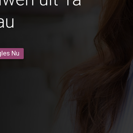
au
gles Nu