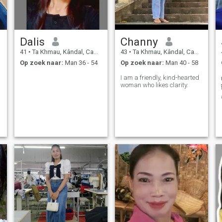
Dalis
Channy
41
•
Ta Khmau, Kândal, Cambodja
43
•
Ta Khmau, Kândal, Cambodja
Op zoek naar:
Man 36 - 54
Op zoek naar:
Man 40 - 58
I am a friendly, kind-hearted
woman who likes clarity.