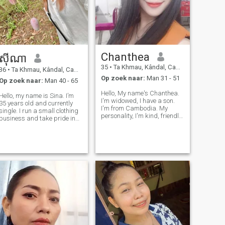
Chanthea
សុីណា
35
•
Ta Khmau, Kândal, Cambodja
36
•
Ta Khmau, Kândal, Cambodja
Op zoek naar:
Man 31 - 51
Op zoek naar:
Man 40 - 65
Hello, My name's Chanthea.
Hello, my name is Sina. I’m
I'm widowed, I have a son.
35 years old and currently
I'm from Cambodia. My
single. I run a small clothing
personality, I'm kind, friendly,
business and take pride in
sincere,careful , helpful and
the simple joys of life. In my
good listener, caring, easy
free time, I love cooking for my
going and optimistic. I
family, organizing and
eagerly adjust to people and
cleaning my home, listening
cultures. I love to c
to music, and going on