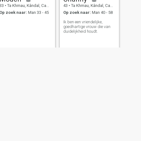
33
•
Ta Khmau, Kândal, Cambodja
43
•
Ta Khmau, Kândal, Cambodja
Op zoek naar:
Man 33 - 45
Op zoek naar:
Man 40 - 58
Ik ben een vriendelijke,
goedhartige vrouw die van
duidelijkheid houdt.
VOLGENDE
Natasha Naa
25
•
Ta Khmau, Kândal, Cambodja