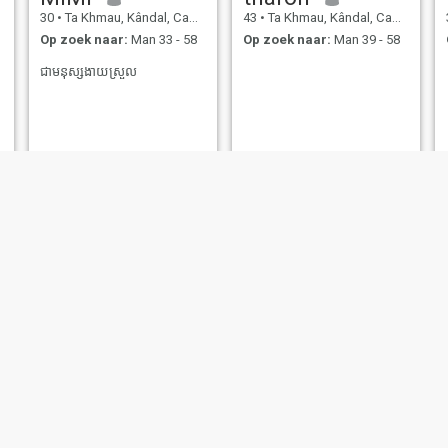
30
•
Ta Khmau, Kândal, Cambodja
43
•
Ta Khmau, Kândal, Cambodja
Op zoek naar:
Man 33 - 58
Op zoek naar:
Man 39 - 58
ជាមនុស្សងាយស្រួល
Zeii
Beverly Rodriguez
22
•
Ta Khmau, Kândal, Cambodja
39
•
Ta Khmau, Kândal, Cambodja