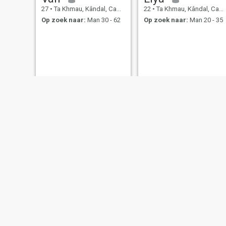
27
•
Ta Khmau, Kândal, Cambodja
22
•
Ta Khmau, Kândal, Cambodja
Op zoek naar:
Man 30 - 62
Op zoek naar:
Man 20 - 35
Leanghouy Leng
Oun Heng
38
•
Ta Khmau, Kândal, Cambodja
28
•
Ta Khmau, Kândal, Cambodja