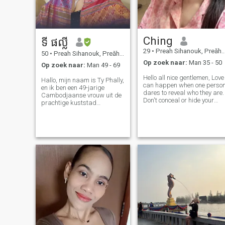
Ching
ទី ផល្លី
29
•
Preah Sihanouk, Preăh Seihânŭ, Cambodja
50
•
Preah Sihanouk, Preăh Seihânŭ, Cambodja
Op zoek naar:
Man 35 - 50
Op zoek naar:
Man 49 - 69
Hello all nice gentlemen, Love
Hallo, mijn naam is Ty Phally,
can happen when one perso
en ik ben een 49-jarige
dares to reveal who they are.
Cambodjaanse vrouw uit de
Don't conceal or hide your
prachtige kuststad
feelings. Because deep
Sihanoukville. Ik ben een
connection and love cannot
weduwe van twee jaar en een
be achieved if a person is
trotse moeder van drie
surrounded by a wall of
prachtige kinderen, twee
deceit, please allow me to int
dochters en een zoon. Mijn
oudste kind is nu getrouwd
en heeft me de vreugde
gegeven om grootmoeder te
worden. I currently work as a
primary school teacher and
a part-time life insurance
agent. I find great meaning
in guiding others and
helping them plan for their
future. Ik vind veel zin in het
begeleiden van anderen en