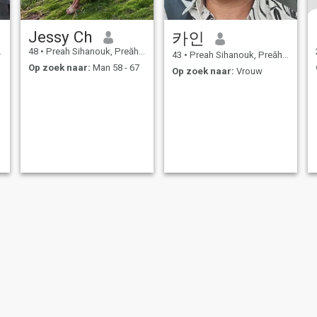
Jessy Ch
카인
48
•
Preah Sihanouk, Preăh Seihânŭ, Cambodja
43
•
Preah Sihanouk, Preăh Seihânŭ, Cambodja
Op zoek naar:
Man 58 - 67
Op zoek naar:
Vrouw
oorwaarden
Terugbetalingsbeleid
Privacybeleid
Cookiebeleid
Veilig daten
Si