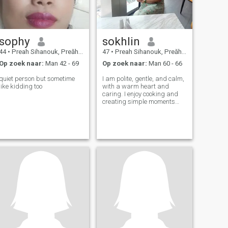
sophy
sokhlin
44
•
Preah Sihanouk, Preăh Seihânŭ, Cambodja
47
•
Preah Sihanouk, Preăh Seihânŭ, Cambodja
Op zoek naar:
Man 42 - 69
Op zoek naar:
Man 60 - 66
quiet person but sometime
I am polite, gentle, and calm,
like kidding too
with a warm heart and
caring. I enjoy cooking and
creating simple moments
that bring people together. I
like staying active and I
prefer doing something
meaningful rather than
sitting still. I value honesty,
loyalty, an