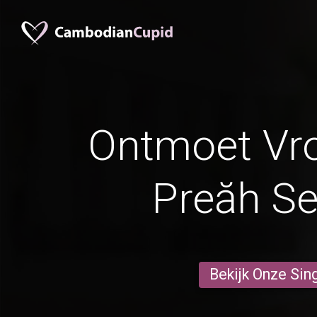
Ontmoet Vr
Preăh S
Bekijk Onze Sin