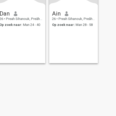
Dan
Ain
26
•
Preah Sihanouk, Preăh Seihânŭ, Cambodja
26
•
Preah Sihanouk, Preăh Seihânŭ, Cambodja
Op zoek naar:
Man 24 - 40
Op zoek naar:
Man 28 - 58
te map
Gemeenschapsregels