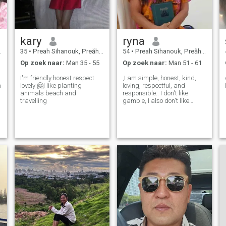
kary
ryna
35
•
Preah Sihanouk, Preăh Seihânŭ, Cambodja
54
•
Preah Sihanouk, Preăh Seihânŭ, Cambodja
Op zoek naar:
Man 35 - 55
Op zoek naar:
Man 51 - 61
I'm friendly honest respect
,I am simple, honest, kind,
n
lovely 🤗I like planting
loving, respectful, and
animals beach and
responsible.. I don't like
travelling
gamble, I also don't like
conflict, and I don't like do all
bad things, I have been an
employee of a consulting
hospital for 19 years,
currently I am retied.