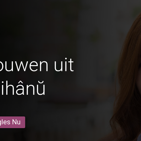
ouwen uit
eihânŭ
gles Nu