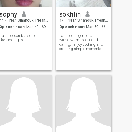
sophy
sokhlin
44
•
Preah Sihanouk, Preăh Seihânŭ, Cambodja
47
•
Preah Sihanouk, Preăh Seihânŭ, Cambodja
Op zoek naar:
Man 42 - 69
Op zoek naar:
Man 60 - 66
quiet person but sometime
I am polite, gentle, and calm,
like kidding too
with a warm heart and
caring. I enjoy cooking and
creating simple moments
that bring people together. I
like staying active and I
prefer doing something
meaningful rather than
sitting still. I value honesty,
loyalty, an