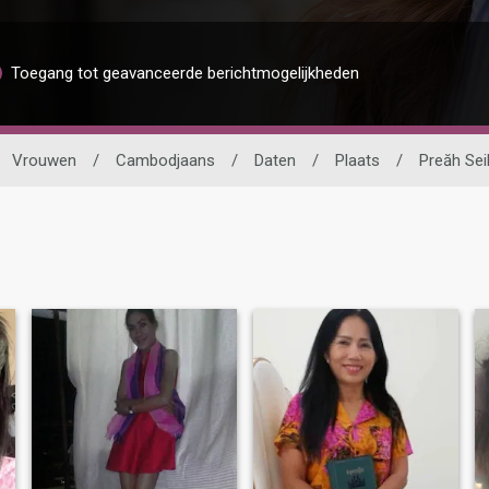
Toegang tot geavanceerde berichtmogelijkheden
Vrouwen
/
Cambodjaans
/
Daten
/
Plaats
/
Preăh Se