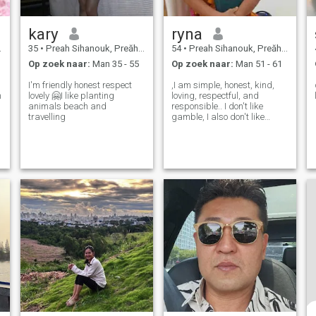
kary
ryna
35
•
Preah Sihanouk, Preăh Seihânŭ, Cambodja
54
•
Preah Sihanouk, Preăh Seihânŭ, Cambodja
Op zoek naar:
Man 35 - 55
Op zoek naar:
Man 51 - 61
I'm friendly honest respect
,I am simple, honest, kind,
n
lovely 🤗I like planting
loving, respectful, and
animals beach and
responsible.. I don't like
travelling
gamble, I also don't like
conflict, and I don't like do all
bad things, I have been an
employee of a consulting
hospital for 19 years,
currently I am retied.