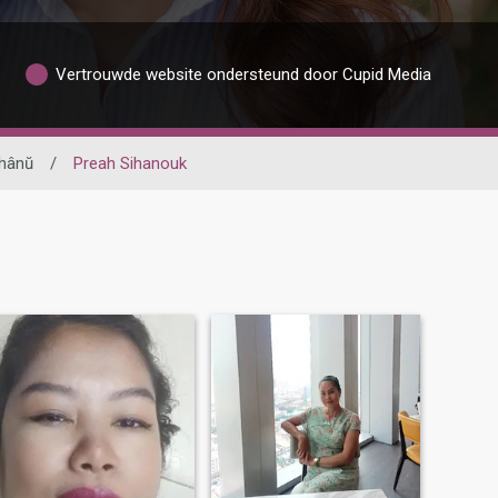
Vertrouwde website ondersteund door Cupid Media
ihânŭ
/
Preah Sihanouk