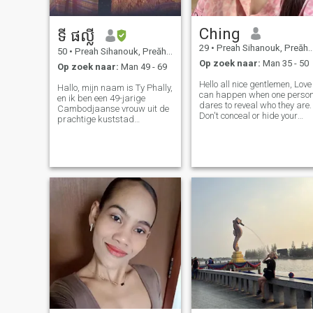
Ching
ទី ផល្លី
29
•
Preah Sihanouk, Preăh Seihânŭ, Cambodja
50
•
Preah Sihanouk, Preăh Seihânŭ, Cambodja
Op zoek naar:
Man 35 - 50
Op zoek naar:
Man 49 - 69
Hello all nice gentlemen, Love
Hallo, mijn naam is Ty Phally,
can happen when one perso
en ik ben een 49-jarige
dares to reveal who they are.
Cambodjaanse vrouw uit de
Don't conceal or hide your
prachtige kuststad
feelings. Because deep
Sihanoukville. Ik ben een
connection and love cannot
weduwe van twee jaar en een
be achieved if a person is
trotse moeder van drie
surrounded by a wall of
prachtige kinderen, twee
deceit, please allow me to int
dochters en een zoon. Mijn
oudste kind is nu getrouwd
en heeft me de vreugde
gegeven om grootmoeder te
worden. I currently work as a
primary school teacher and
a part-time life insurance
agent. I find great meaning
in guiding others and
helping them plan for their
future. Ik vind veel zin in het
begeleiden van anderen en
hen helpen hun toekomst te
plannen. Buiten het werk vind