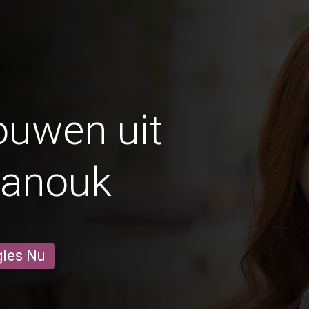
ouwen uit
hanouk
gles Nu