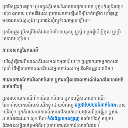
អ្នកមិនត្រូវចុះផ្សាយ ឬបញ្ជូនខ្លឹមសារដែលមានផ្ទុកមេរោគ ឬកូដកុំព្យូទ័រផ្សេង
ទៀត ឯកសារ ឬកម្មវិធីដែលត្រូវបានរចនាឡើងដើម្បីដាក់កម្រិត ឬបំផ្លាញ
មុខងាររបស់សូហ្វវែរ ឬហាដវែរកុំព្យូទ័រណាមួយឡើយ។
អ្នកមិនត្រូវប្រើកម្មវិធីបត់ដែលមិនមែនមនុស្ស ឬស្វ័យប្រវត្តិដើម្បីចូល ឬប្រើ
សេវាកម្មឡើយ។
ភាពអសកម្មនៃគណនី
យើងខ្ញុំធ្វើការបិទគណនីដែលអសកម្មជារឿយៗ។ ចូរប្រាកដថាអ្នកចូលជា
ប្រចាំ ដើម្បីធានាថាគណនីរបស់អ្នកនៅតែសកម្ម និងមិនត្រូវបានបិទ។
ការរាយការណ៍ការរំលោភបំពាន ឬការល្មើសគោលការណ៍ណែនាំសហគមន៍
របស់យើងខ្ញុំ
អ្នកអាចរាយការណ៍ពីការរំលោភបំពាន ឬការល្មើសគោលការណ៍
ណែនាំសហគមន៍របស់យើងខ្ញុំ ដោយបំពេញ
ទម្រង់បែបបទទំនាក់ទំនង
របស់
យើងខ្ញុំ។ អ្នកក៏អាចរាយការណ៍សមាជិកម្នាក់ដោយផ្ទាល់ពីប្រវត្តិរូប ឬសារ
របស់គេផងដែរ។ សូមមើល
ទំព័រជំនួយអនឡាញ
របស់យើងខ្ញុំ សម្រាប់
ព័ត៌មានលម្អិតបន្ថែមអំពីរបៀបរាយការណ៍ការរំលោភបំពាន។