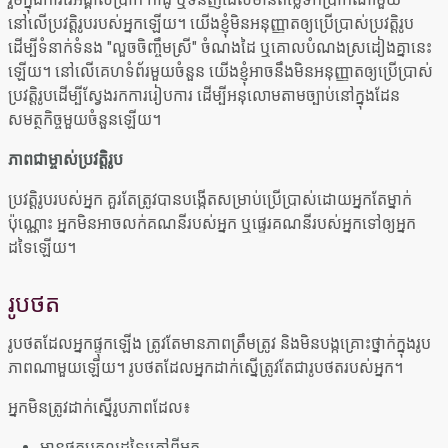
នៅលើប្រវត្តិរូបរបស់អ្នកឡើយ។ យើងខ្ញុំមិនអនុញ្ញាតឲ្យប្រើប្រាស់ប្រវត្តិរូប
ដើម្បីទំនាក់ទំនង "លួចចិញ្ចឹមស្រី" ចំណងដៃ ឬគោលបំណងស្រដៀងគ្នានេះ
ឡើយ។ នៅលើគេហទំព័រមួយចំនួន យើងខ្ញុំអាចនឹងមិនអនុញ្ញាតឲ្យប្រើប្រាស់
ប្រវត្តិរូបដើម្បីស្វែងរកការរៀបការ ដើម្បីអនុលោមតាមច្បាប់នៅក្នុងដែន
សមត្ថកិច្ចមួយចំនួនឡើយ។
ភាពជាម្ចាស់ប្រវត្តិរូប
ប្រវត្តិរូបរបស់អ្នក គួរតែត្រូវបានបង្កើតសម្រាប់ប្រើប្រាស់ដោយអ្នកតែម្នាក់
ប៉ុណ្ណោះ អ្នកមិនអាចលក់គណនីរបស់អ្នក ឬផ្ទេរគណនីរបស់អ្នកទៅឲ្យអ្នក
ដទៃឡើយ។
រូបថត
រូបថតដែលអ្នកផ្ទុកឡើង ត្រូវតែមានភាពត្រឹមត្រូវ និងមិនបង្កគ្រោះថ្នាក់ក្នុងរូប
ភាពណាមួយឡើយ។ រូបថតដែលអ្នកដាក់ស្នើត្រូវតែជារូបថតរបស់អ្នក។
អ្នកមិនត្រូវដាក់ស្នើរូបភាពដែល៖
មានផ្ទុកបុគ្គលដទៃក្រៅពីអ្នក