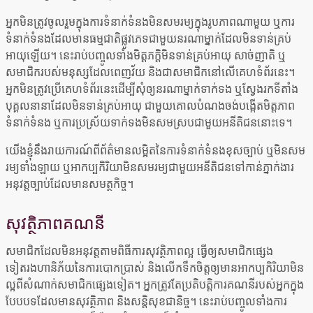
អ្នកមិនត្រូវចូលរួមក្នុងការទំនាក់ទំនងមិនសមរម្យក្នុងរូបភាពណាមួយ ឬការ
ទំនាក់ទំនងដែលមានធម្មជាតិផ្លូវភេទជាមួយនរណាម្នាក់ដែលមិនទាន់គ្រប់
អាយុឡើយ។ នេះរាប់បញ្ចូលទាំងមិត្តភក្តិមិនទាន់គ្រប់អាយុ សាច់ញាតិ ឬ
សមាជិករបស់មនុស្សដែលពេញវ័យ និងជាសមាជិកនៅលើគេហទំព័រនេះ។
អ្នកមិនត្រូវប្រើគេហទំព័រនេះដើម្បីសុំឲ្យនរណាម្នាក់ទាក់ទង ឬស្វែងរកទីតាំង
បុគ្គលនានាដែលមិនទាន់គ្រប់អាយុ ជាមួយគោលបំណងចង់បង្កើតមិត្តភាព
ទំនាក់ទំនង ឬការប្រស្រ័យទាក់ទងមិនសមស្របជាមួយអនីតិជននោះទេ។
យើងខ្ញុំនឹងរាយការណ៍ពីព័ត៌មានលម្អិតនៃការទំនាក់ទំនងខុសច្បាប់ ឬមិនសម
រម្យទាំងឡាយ ឬអាកប្បកិរិយាមិនសមរម្យជាមួយអនីតិជនទៅកាន់ភ្នាក់ងារ
អនុវត្តច្បាប់ដែលមានសមត្ថកិច្ច។
សុវត្ថិភាពគណនី
សមាជិកដែលមិនអនុវត្តតាមពិធីការសុវត្ថិភាពល្អ ធ្វើឲ្យសមាជិកផ្សេង
ទៀតរងហានិភ័យនៃការបោកប្រាស់ និងលើកទឹកចិត្តឲ្យមានអាកប្បកិរិយាមិន
ល្អពីសំណាក់សមាជិកផ្សេងទៀត។ អ្នកត្រូវតែប្រតិបត្តិការគណនីរបស់អ្នកក្នុង
បែបបទដែលមានសុវត្ថិភាព និងសន្តិសុខជានិច្ច។ នេះរាប់បញ្ចូលទាំងការ