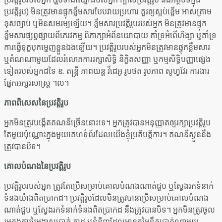
ប្រវត្តិរូប) មិនត្រូវមានផ្ទុកខ្លឹមសារបែបវាយប្រហារ គួរឲ្យស្អប់ខ្ពើម អាសគ្រាម
ខុសច្បាប់ ឬមិនសមរម្យឡើយ។ ខ្លឹមសារប្រវត្តិរូបរបស់អ្នក មិនត្រូវមានផ្ទុក
ខ្លឹមសារផ្សព្វផ្សាយពីភេរវកម្ម ពិភាក្សាអំពីនយោបាយ គាំទ្រអំពើហិង្សា ឬគាំទ្រ
ការធ្វើទុក្ខបុកម្នេញខ្លួនឯងឡើយ។ ប្រវត្តិរូបរបស់អ្នកមិនត្រូវមានផ្ទុកខ្លឹមសារ
ឬតំណណាមួយដែលរំលោភការរក្សាសិទ្ធិ និក្ខិតសញ្ញា ឬកម្មសិទ្ធិបញ្ញាផ្សេង
ទៀតរបស់អ្នកដទៃ ឧ. តន្ត្រី ភាពយន្ត វីដេអូ រូបថត រូបភាព សូហ្វវែរ ការងារ
ផ្នែកអក្សរសាស្ត្រ ។ល។
ភាពពិសេសនៃប្រវត្តិរូប
អ្នកមិនត្រូវបង្កើតគណនីច្រើននោះទេ។ អ្នកត្រូវបានអនុញ្ញាតឲ្យរក្សាប្រវត្តិរូប
តែមួយប៉ុណ្ណោះក្នុងមួយគេហទំព័រដែលយើងខ្ញុំប្រតិបត្តិការ។ គណនីស្ទួននឹង
ត្រូវបានបិទ។
គោលបំណងនៃប្រវត្តិរូប
ប្រវត្តិរូបរបស់អ្នក ត្រូវតែប្រើសម្រាប់គោលបំណងណាត់ជួប ឬស្វែងរកទំនាក់
ទំនងយ៉ាងពិតប្រាកដ។ ប្រវត្តិរូបដែលមិនត្រូវបានប្រើសម្រាប់គោលបំណង
ណាត់ជួប ឬស្វែងរកទំនាក់ទំនងពិតប្រាកដ នឹងត្រូវបានបិទ។ អ្នកមិនត្រូវចូល
រួមក្នុងការរៃអង្គាសប្រាក់ កាដូ ឬទំនិញដែលមានតម្លៃទឹកប្រាក់ណាមួយ