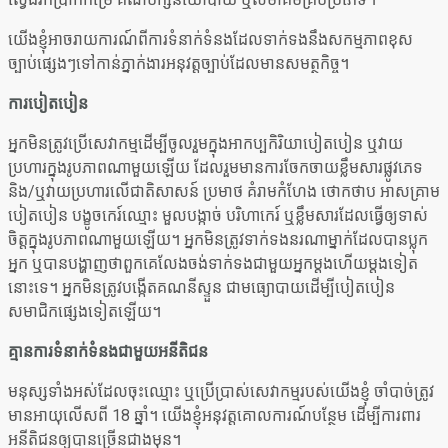
យើងខ្ញុំអាចរាយការណ៍ពីការទំនាក់ទំនងដែលទាក់ទងនឹងសកម្មភាពខុស
ច្បាប់ផ្សេងៗទៅកាន់ភ្នាក់ងារអនុវត្តច្បាប់ដែលមានសមត្ថកិច្ច។
ការបៀតបៀន
អ្នកមិនត្រូវប្រើសេវាកម្មដើម្បីចូលរួមក្នុងអាកប្បកិរិយាបៀតបៀន ឬវាយ
ប្រហារក្នុងរូបភាពណាមួយឡើយ ដែលរួមមានការចែកចាយខ្លឹមសារផ្លូវភេទ
និង/ឬវាយប្រហារលើជាតិសាសន៍ ប្រមាថ គំរាមកំហែង ថោកថាប អាសគ្រាម
បៀតបៀន បង្ខូចកេរ៍ឈ្មោះ មួលបង្កាច់ បរិហាកេរ៍ ឬខ្លឹមសារដែលធ្វើឲ្យទាស់
ចិត្តក្នុងរូបភាពណាមួយឡើយ។ អ្នកមិនត្រូវទាក់ទងនរណាម្នាក់ដែលបានប្លុក
អ្នក ឬបានបង្ហាញថាពួកគេលែងចង់ទាក់ទងជាមួយអ្នកម្តងហើយម្តងទៀត
នោះទេ។ អ្នកមិនត្រូវបង្កើតគណនីស្ទួន ជាមធ្យោបាយដើម្បីបៀតបៀន
សមាជិកផ្សេងទៀតឡើយ។
គ្មានការទំនាក់ទំនងជាមួយអនីតិជន
មនុស្សទាំងអស់ដែលចុះឈ្មោះ ឬប្រើប្រាស់សេវាកម្មរបស់យើងខ្ញុំ ចាំបាច់ត្រូវ
មានអាយុលើសពី 18 ឆ្នាំ។ យើងខ្ញុំអនុវត្តគោលការណ៍បន្ថែម ដើម្បីការពារ
អនីតិជនឲ្យបានច្រើនជាងមុន។