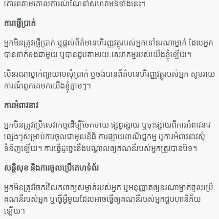
គោរពតាមគោលការណ៍ណែនាំសហគមន៍ទាំងនេះ។
ការផ្ញើប្រាក់
អ្នកមិនត្រូវផ្ញើប្រាក់ ឬផ្តល់ព័ត៌មានហិរញ្ញវត្ថុរបស់អ្នកទៅនរណាម្នាក់ ដែលអ្នក
បានទាក់ទងជាមួយ ឬបានជួបតាមរយៈសេវាកម្មរបស់យើងខ្ញុំឡើយ។
បើនរណាម្នាក់ព្យាយាមសុំប្រាក់ ឬចង់បានព័ត៌មានហិរញ្ញវត្ថុរបស់អ្នក សូមរាយ
ការណ៍ពួកគេមកយើងខ្ញុំភ្លាមៗ។
ការអំពាវនាវ
អ្នកមិនត្រូវប្រើសេវាកម្មដើម្បីចែកចាយ ផ្សព្វផ្សាយ ឬចុះផ្សាយពីការអំពាវនាវ
ផ្សេងៗសម្រាប់ការចូលជាមូលនិធិ ការផ្សាយពាណិជ្ជកម្ម ឬការអំពាវនាវសុំ
ទំនិញឡើយ។ ការធ្វើដូច្នេះនឹងបណ្តាលឲ្យគណនីរបស់អ្នកត្រូវបានបិទ។
សន្តិសុខ និងការចូលប្រើគេហទំព័រ
អ្នកមិនត្រូវចែករំលែកពាក្យសម្ងាត់របស់អ្នក ឬអនុញ្ញាតឲ្យនរណាម្នាក់ចូលប្រើ
គណនីរបស់អ្នក ឬធ្វើអ្វីមួយដែលអាចធ្វើឲ្យគណនីរបស់អ្នកជួបហានិភ័យ
ឡើយ។