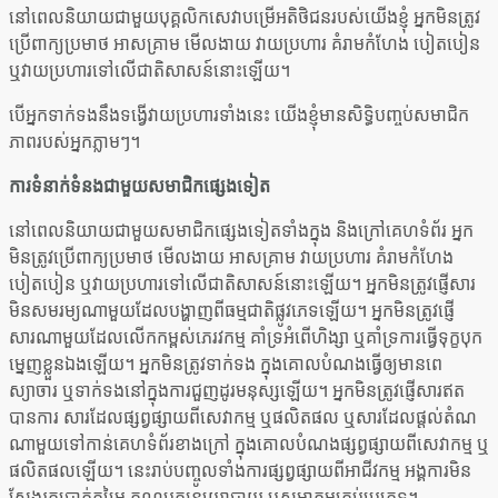
នៅពេលនិយាយជាមួយបុគ្គលិកសេវាបម្រើអតិថិជនរបស់យើងខ្ញុំ អ្នកមិនត្រូវ
ប្រើពាក្យប្រមាថ អាសគ្រាម មើលងាយ វាយប្រហារ គំរាមកំហែង បៀតបៀន
ឬវាយប្រហារទៅលើជាតិសាសន៍នោះឡើយ។
បើអ្នកទាក់ទងនឹងទង្វើវាយប្រហារទាំងនេះ យើងខ្ញុំមានសិទ្ធិបញ្ចប់សមាជិក
ភាពរបស់អ្នកភ្លាមៗ។
ការទំនាក់ទំនងជាមួយសមាជិកផ្សេងទៀត
នៅពេលនិយាយជាមួយសមាជិកផ្សេងទៀតទាំងក្នុង និងក្រៅគេហទំព័រ អ្នក
មិនត្រូវប្រើពាក្យប្រមាថ មើលងាយ អាសគ្រាម វាយប្រហារ គំរាមកំហែង
បៀតបៀន ឬវាយប្រហារទៅលើជាតិសាសន៍នោះឡើយ។ អ្នកមិនត្រូវផ្ញើសារ
មិនសមរម្យណាមួយដែលបង្ហាញពីធម្មជាតិផ្លូវភេទឡើយ។ អ្នកមិនត្រូវផ្ញើ
សារណាមួយដែលលើកកម្ពស់ភេរវកម្ម គាំទ្រអំពើហិង្សា ឬគាំទ្រការធ្វើទុក្ខបុក
ម្នេញខ្លួនឯងឡើយ។ អ្នកមិនត្រូវទាក់ទង ក្នុងគោលបំណងធ្វើឲ្យមានពេ
ស្យាចារ ឬទាក់ទងនៅក្នុងការជួញដូរមនុស្សឡើយ។ អ្នកមិនត្រូវផ្ញើសារឥត
បានការ សារដែលផ្សព្វផ្សាយពីសេវាកម្ម ឬផលិតផល ឬសារដែលផ្តល់តំណ
ណាមួយទៅកាន់គេហទំព័រខាងក្រៅ ក្នុងគោលបំណងផ្សព្វផ្សាយពីសេវាកម្ម ឬ
ផលិតផលឡើយ។ នេះរាប់បញ្ចូលទាំងការផ្សព្វផ្សាយពីអាជីវកម្ម អង្គការមិន
ស្វែងរកប្រាក់កម្រៃ គណបក្សនយោបាយ ឬសមាគមគ្រប់ប្រភេទ។