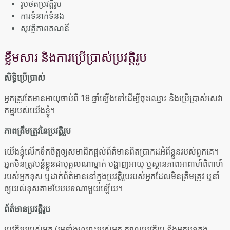
រូបថតប្រវត្តិរូប
ការទំនាក់ទំនង
សុវត្ថិភាពគណនី
ខ្លឹមសារ និងការប្រើប្រាស់ប្រវត្តិរូប
សិទ្ធិប្រើប្រាស់
អ្នកត្រូវតែមានអាយុចាប់ពី 18 ឆ្នាំឡើងទៅដើម្បីចុះឈ្មោះ និងប្រើប្រាស់សេវា
កម្មរបស់យើងខ្ញុំ។
ភាពត្រឹមត្រូវនៃប្រវត្តិរូប
យើងខ្ញុំលើកទឹកចិត្តឲ្យសមាជិកផ្តល់ព័ត៌មានពិតប្រាកដអំពីខ្លួនរបស់ពួកគេ។
អ្នកមិនត្រូវបន្លំខ្លួនជាបុគ្គលណាម្នាក់ បង្ហាញអាយុ ឬស្ថានភាពអាពាហ៍ពិពាហ៍
របស់អ្នកខុស ឬដាក់ព័ត៌មាននៅក្នុងប្រវត្តិរូបរបស់អ្នកដែលមិនត្រឹមត្រូវ ឬនាំ
ឲ្យយល់ខុសតាមបែបបទណាមួយឡើយ។
ព័ត៌មានប្រវត្តិរូប
ប្រវត្តិរូបរបស់អ្នក (រួមទាំងឈ្មោះរបស់អ្នក ក្បាលប្រវត្តិរូប និងអត្ថបទក្នុង