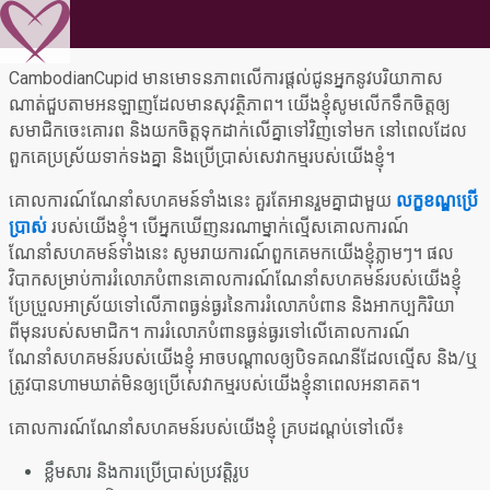
CambodianCupid មានមោទនភាពលើការផ្តល់ជូនអ្នកនូវបរិយាកាស
ណាត់ជួបតាមអនឡាញដែលមានសុវត្ថិភាព។ យើងខ្ញុំសូមលើកទឹកចិត្តឲ្យ
សមាជិកចេះគោរព និងយកចិត្តទុកដាក់លើគ្នាទៅវិញទៅមក នៅពេលដែល
ពួកគេប្រស្រ័យទាក់ទងគ្នា និងប្រើប្រាស់សេវាកម្មរបស់យើងខ្ញុំ។
គោលការណ៍ណែនាំសហគមន៍ទាំងនេះ គួរតែអានរួមគ្នាជាមួយ
លក្ខខណ្ឌប្រើ
ប្រាស់
របស់យើងខ្ញុំ។ បើអ្នកឃើញនរណាម្នាក់ល្មើសគោលការណ៍
ណែនាំសហគមន៍ទាំងនេះ សូមរាយការណ៍ពួកគេមកយើងខ្ញុំភ្លាមៗ។ ផល
វិបាកសម្រាប់ការរំលោភបំពានគោលការណ៍ណែនាំសហគមន៍របស់យើងខ្ញុំ
ប្រែប្រួលអាស្រ័យទៅលើភាពធ្ងន់ធ្ងរនៃការរំលោភបំពាន និងអាកប្បកិរិយា
ពីមុនរបស់សមាជិក។ ការរំលោភបំពានធ្ងន់ធ្ងរទៅលើគោលការណ៍
ណែនាំសហគមន៍របស់យើងខ្ញុំ អាចបណ្តាលឲ្យបិទគណនីដែលល្មើស និង/ឬ
ត្រូវបានហាមឃាត់មិនឲ្យប្រើសេវាកម្មរបស់យើងខ្ញុំនាពេលអនាគត។
គោលការណ៍ណែនាំសហគមន៍របស់យើងខ្ញុំ គ្របដណ្តប់ទៅលើ៖
ខ្លឹមសារ និងការប្រើប្រាស់ប្រវត្តិរូប